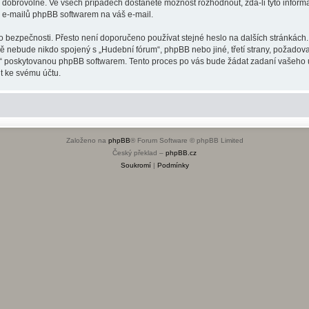
o dobrovolné. Ve všech případech dostanete možnost rozhodnout, zda-li tyto infor
h e-mailů phpBB softwarem na váš e-mail.
o bezpečnosti. Přesto není doporučeno používat stejné heslo na dalších stránkách.
dě nebude nikdo spojený s „Hudební fórum“, phpBB nebo jiné, třetí strany, požadov
o“ poskytovanou phpBB softwarem. Tento proces po vás bude žádat zadaní vašeho 
t ke svému účtu.
Založeno na
phpBB
® Forum Software © phpBB Limited
Český překlad –
phpBB.cz
Soukromí
|
Podmínky