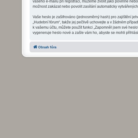
vašeho e-mailu při registraci, můžeme zvolit jako povinné neb
možnost zakázat nebo povolit zasílání automaticky vytvářenýc
Vaše heslo je zašifrováno (jednosměrný hash) pro zajištění jeh
„Hudební fórum“, takže jej pečlivě uchovejte a v žádném přípa
k vašemu účtu, můžete použít funkci „Zapomněl jsem své hesl
vygeneruje heslo nové a zašle vám ho, abyste se mohli přihlási
Obsah fóra