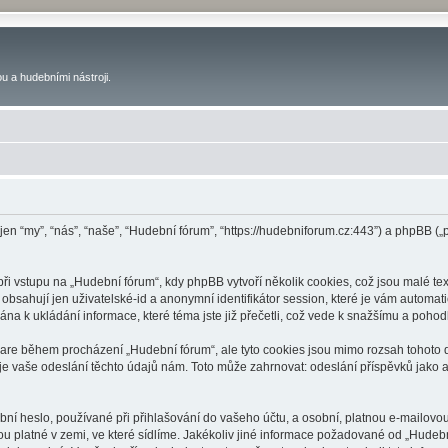
u a hudebními nástroji.
 jen “my”, “nás”, “naše”, “Hudební fórum”, “https://hudebniforum.cz:443”) a phpBB
 vstupu na „Hudební fórum“, kdy phpBB vytvoří několik cookies, což jsou malé tex
bsahují jen uživatelské-id a anonymní identifikátor session, které je vám automati
na k ukládání informace, které téma jste již přečetli, což vede k snažšímu a poho
ware během procházení „Hudební fórum“, ale tyto cookies jsou mimo rozsah tohoto d
vaše odeslání těchto údajů nám. Toto může zahrnovat: odeslání příspěvků jako an
ní heslo, používané při přihlašování do vašeho účtu, a osobní, platnou e-mailovo
ou platné v zemi, ve které sídlíme. Jakékoliv jiné informace požadované od „Hude