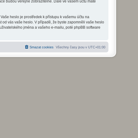
mace budou veřejně zobrazitelné. Dále ve vašem účtu máte
 Vaše heslo je prostředek k přístupu k vašemu účtu na
at od vás vaše heslo. V případě, že byste zapomněli vaše heslo
uživatelského jména a vašeho e-mailu, poté phpBB software
Smazat cookies
Všechny časy jsou v
UTC+01:00