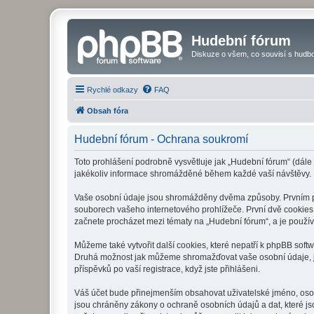
Hudební fórum
Diskuze o všem, co souvisí s hudbo
Rychlé odkazy
FAQ
Obsah fóra
Hudební fórum - Ochrana soukromí
Toto prohlášení podrobně vysvětluje jak „Hudební fórum“ (dále
jakékoliv informace shromážděné během každé vaší návštěvy.
Vaše osobní údaje jsou shromážděny dvěma způsoby. Prvním při
souborech vašeho internetového prohlížeče. První dvě cookies o
začnete procházet mezi tématy na „Hudební fórum“, a je používá
Můžeme také vytvořit další cookies, které nepatří k phpBB soft
Druhá možnost jak můžeme shromažďovat vaše osobní údaje, je 
příspěvků po vaší registrace, když jste přihlášeni.
Váš účet bude přinejmenším obsahovat uživatelské jméno, osob
jsou chráněny zákony o ochraně osobních údajů a dat, které js