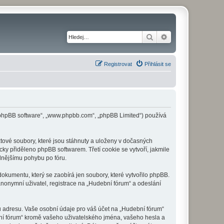
Hledat
Pokročilé hledání
Registrovat
Přihlásit se
 („phpBB software“, „www.phpbb.com“, „phpBB Limited“) používá
tové soubory, které jsou stáhnuty a uloženy v dočasných
cky přiděleno phpBB softwarem. Třetí cookie se vytvoří, jakmile
dlnějšímu pohybu po fóru.
okumentu, který se zaobírá jen soubory, které vytvořilo phpBB.
onymní uživatel, registrace na „Hudební fórum“ a odeslání
u adresu. Vaše osobní údaje pro váš účet na „Hudební fórum“
bní fórum“ kromě vašeho uživatelského jména, vašeho hesla a