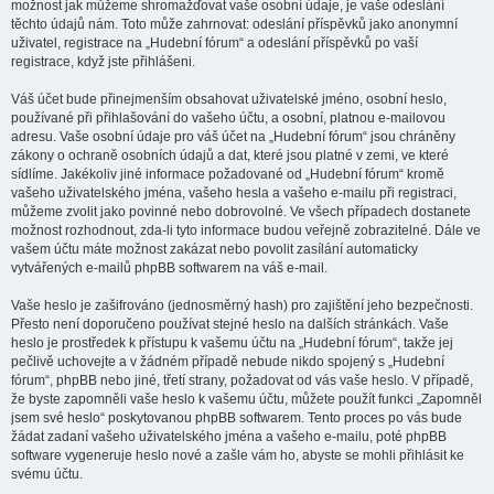
možnost jak můžeme shromažďovat vaše osobní údaje, je vaše odeslání
těchto údajů nám. Toto může zahrnovat: odeslání příspěvků jako anonymní
uživatel, registrace na „Hudební fórum“ a odeslání příspěvků po vaší
registrace, když jste přihlášeni.
Váš účet bude přinejmenším obsahovat uživatelské jméno, osobní heslo,
používané při přihlašování do vašeho účtu, a osobní, platnou e-mailovou
adresu. Vaše osobní údaje pro váš účet na „Hudební fórum“ jsou chráněny
zákony o ochraně osobních údajů a dat, které jsou platné v zemi, ve které
sídlíme. Jakékoliv jiné informace požadované od „Hudební fórum“ kromě
vašeho uživatelského jména, vašeho hesla a vašeho e-mailu při registraci,
můžeme zvolit jako povinné nebo dobrovolné. Ve všech případech dostanete
možnost rozhodnout, zda-li tyto informace budou veřejně zobrazitelné. Dále ve
vašem účtu máte možnost zakázat nebo povolit zasílání automaticky
vytvářených e-mailů phpBB softwarem na váš e-mail.
Vaše heslo je zašifrováno (jednosměrný hash) pro zajištění jeho bezpečnosti.
Přesto není doporučeno používat stejné heslo na dalších stránkách. Vaše
heslo je prostředek k přístupu k vašemu účtu na „Hudební fórum“, takže jej
pečlivě uchovejte a v žádném případě nebude nikdo spojený s „Hudební
fórum“, phpBB nebo jiné, třetí strany, požadovat od vás vaše heslo. V případě,
že byste zapomněli vaše heslo k vašemu účtu, můžete použít funkci „Zapomněl
jsem své heslo“ poskytovanou phpBB softwarem. Tento proces po vás bude
žádat zadaní vašeho uživatelského jména a vašeho e-mailu, poté phpBB
software vygeneruje heslo nové a zašle vám ho, abyste se mohli přihlásit ke
svému účtu.