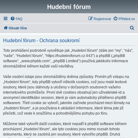
Hudební fórum
FAQ
Registrovat
Přihlásit se
H
Obsah fóra
l
Hudební fórum - Ochrana soukromí
e
d
Toto prohlášení podrobně vysvětluje jak „Hudební fórum“ (dále jen “my”, “nás”,
“naše”, “Hudební fórum”, “https://hudebniforum.cz:443”) a phpBB („phpBB
a
software“, „www.phpbb.com“, „phpBB Limited“) používá jakékoliv informace
t
shromážděné během každé vaší návštěvy.
Vaše osobní údaje jsou shromážděny dvěma způsoby. Prvním při vstupu na
„Hudební fórum“, kdy phpBB vytvoří několik cookies, což jsou malé textové
soubory, které jsou stáhnuty a uloženy v dočasných souborech vašeho
internetového prohlížeče. První dvě cookies obsahují jen uživatelské-id a
anonymní identifikátor session, které je vám automaticky přiděleno phpBB
softwarem. Třetí cookie se vytvoří, jakmile začnete procházet mezi tématy na
„Hudební fórum“, a je používána k ukládání informace, které téma jste již
přečetli, což vede k snažšímu a pohodlnějšímu pohybu po fóru.
Můžeme také vytvořit další cookies, které nepatří k phpBB software během
procházení „Hudební fórum“, ale tyto cookies jsou mimo rozsah tohoto
dokumentu, který se zaobírá jen soubory, které vytvořilo phpBB. Druhá