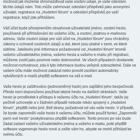
možnost jak můžeme shromažďovat vaše osobní údaje, je vaše odeslání
těchto údajů nám. Toto může zahrnovat: odeslání příspěvků jako anonymní
uživatel, registrace na „Hudební fórum“ a odeslání příspěvků po vaší
registrace, když jste přihlášeni.
Váš účet bude přinejmenším obsahovat uživatelské jméno, osobní heslo,
používané při přihlašování do vašeho účtu, a osobní, platnou e-mailovou
adresu. Vaše osobní údaje pro váš účet na „Hudební fórum“ jsou chráněny
zákony o ochraně osobních údajů a dat, které jsou platné v zemi, ve které
sídlíme. Jakékoliv jiné informace požadované od „Hudební fórum“ kromě
vašeho uživatelského jména, vašeho hesla a vašeho e-mailu při registraci,
můžeme zvolit jako povinné nebo dobrovolné. Ve všech případech dostanete
možnost rozhodnout, zda-li tyto informace budou veřejně zobrazitelné. Dále ve
vašem účtu máte možnost zakázat nebo povolit zasílání automaticky
vytvářených e-mailů phpBB softwarem na váš e-mail.
Vaše heslo je zašifrováno (jednosměrný hash) pro zajištění jeho bezpečnosti.
Přesto není doporučeno používat stejné heslo na dalších stránkách. Vaše
heslo je prostředek k přístupu k vašemu účtu na „Hudební fórum“, takže jej
pečlivě uchovejte a v žádném případě nebude nikdo spojený s „Hudební
fórum“, phpBB nebo jiné, třetí strany, požadovat od vás vaše heslo. V případě,
že byste zapomněli vaše heslo k vašemu účtu, můžete použít funkci „Zapomněl
jsem své heslo“ poskytovanou phpBB softwarem. Tento proces po vás bude
žádat zadaní vašeho uživatelského jména a vašeho e-mailu, poté phpBB
software vygeneruje heslo nové a zašle vám ho, abyste se mohli přihlásit ke
svému účtu.