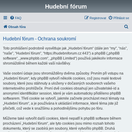
Hudební fórum
FAQ
Registrovat
Přihlásit se
H
Obsah fóra
l
Hudební fórum - Ochrana soukromí
e
d
Toto prohlášení podrobně vysvětluje jak „Hudební fórum“ (dále jen “my”, “nás”,
“naše”, “Hudební fórum”, “https://hudebniforum.cz:443”) a phpBB („phpBB
a
software“, „www.phpbb.com“, „phpBB Limited“) používá jakékoliv informace
t
shromážděné během každé vaší návštěvy.
Vaše osobní údaje jsou shromážděny dvěma způsoby. Prvním při vstupu na
„Hudební fórum“, kdy phpBB vytvoří několik cookies, což jsou malé textové
soubory, které jsou stáhnuty a uloženy v dočasných souborech vašeho
internetového prohlížeče. První dvě cookies obsahují jen uživatelské-id a
anonymní identifikátor session, které je vám automaticky přiděleno phpBB
softwarem. Třetí cookie se vytvoří, jakmile začnete procházet mezi tématy na
„Hudební fórum“, a je používána k ukládání informace, které téma jste již
přečetli, což vede k snažšímu a pohodlnějšímu pohybu po fóru.
Můžeme také vytvořit další cookies, které nepatří k phpBB software během
procházení „Hudební fórum“, ale tyto cookies jsou mimo rozsah tohoto
dokumentu, který se zaobírá jen soubory, které vytvořilo phpBB. Druhá