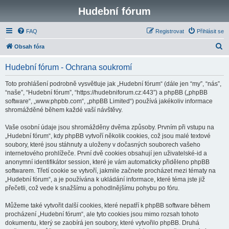
Hudební fórum
FAQ
Registrovat
Přihlásit se
H
Obsah fóra
l
Hudební fórum - Ochrana soukromí
e
d
Toto prohlášení podrobně vysvětluje jak „Hudební fórum“ (dále jen “my”, “nás”,
“naše”, “Hudební fórum”, “https://hudebniforum.cz:443”) a phpBB („phpBB
a
software“, „www.phpbb.com“, „phpBB Limited“) používá jakékoliv informace
t
shromážděné během každé vaší návštěvy.
Vaše osobní údaje jsou shromážděny dvěma způsoby. Prvním při vstupu na
„Hudební fórum“, kdy phpBB vytvoří několik cookies, což jsou malé textové
soubory, které jsou stáhnuty a uloženy v dočasných souborech vašeho
internetového prohlížeče. První dvě cookies obsahují jen uživatelské-id a
anonymní identifikátor session, které je vám automaticky přiděleno phpBB
softwarem. Třetí cookie se vytvoří, jakmile začnete procházet mezi tématy na
„Hudební fórum“, a je používána k ukládání informace, které téma jste již
přečetli, což vede k snažšímu a pohodlnějšímu pohybu po fóru.
Můžeme také vytvořit další cookies, které nepatří k phpBB software během
procházení „Hudební fórum“, ale tyto cookies jsou mimo rozsah tohoto
dokumentu, který se zaobírá jen soubory, které vytvořilo phpBB. Druhá