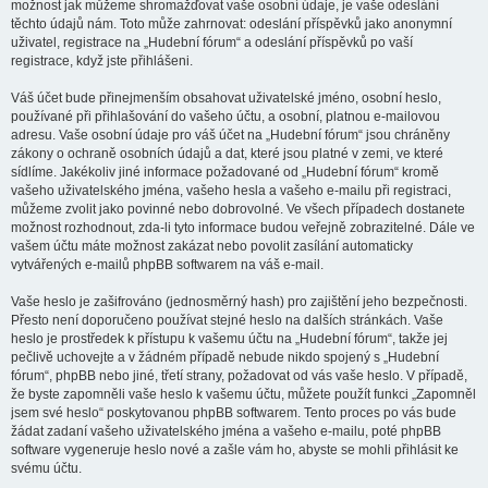
možnost jak můžeme shromažďovat vaše osobní údaje, je vaše odeslání
těchto údajů nám. Toto může zahrnovat: odeslání příspěvků jako anonymní
uživatel, registrace na „Hudební fórum“ a odeslání příspěvků po vaší
registrace, když jste přihlášeni.
Váš účet bude přinejmenším obsahovat uživatelské jméno, osobní heslo,
používané při přihlašování do vašeho účtu, a osobní, platnou e-mailovou
adresu. Vaše osobní údaje pro váš účet na „Hudební fórum“ jsou chráněny
zákony o ochraně osobních údajů a dat, které jsou platné v zemi, ve které
sídlíme. Jakékoliv jiné informace požadované od „Hudební fórum“ kromě
vašeho uživatelského jména, vašeho hesla a vašeho e-mailu při registraci,
můžeme zvolit jako povinné nebo dobrovolné. Ve všech případech dostanete
možnost rozhodnout, zda-li tyto informace budou veřejně zobrazitelné. Dále ve
vašem účtu máte možnost zakázat nebo povolit zasílání automaticky
vytvářených e-mailů phpBB softwarem na váš e-mail.
Vaše heslo je zašifrováno (jednosměrný hash) pro zajištění jeho bezpečnosti.
Přesto není doporučeno používat stejné heslo na dalších stránkách. Vaše
heslo je prostředek k přístupu k vašemu účtu na „Hudební fórum“, takže jej
pečlivě uchovejte a v žádném případě nebude nikdo spojený s „Hudební
fórum“, phpBB nebo jiné, třetí strany, požadovat od vás vaše heslo. V případě,
že byste zapomněli vaše heslo k vašemu účtu, můžete použít funkci „Zapomněl
jsem své heslo“ poskytovanou phpBB softwarem. Tento proces po vás bude
žádat zadaní vašeho uživatelského jména a vašeho e-mailu, poté phpBB
software vygeneruje heslo nové a zašle vám ho, abyste se mohli přihlásit ke
svému účtu.