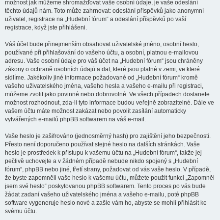
možnost jak můžeme shromažďovat vaše osobní údaje, je vaše odeslání
těchto údajů nám. Toto může zahrnovat: odeslání příspěvků jako anonymní
uživatel, registrace na „Hudební fórum“ a odeslání příspěvků po vaší
registrace, když jste přihlášeni.
Váš účet bude přinejmenším obsahovat uživatelské jméno, osobní heslo,
používané při přihlašování do vašeho účtu, a osobní, platnou e-mailovou
adresu. Vaše osobní údaje pro váš účet na „Hudební fórum“ jsou chráněny
zákony o ochraně osobních údajů a dat, které jsou platné v zemi, ve které
sídlíme. Jakékoliv jiné informace požadované od „Hudební fórum“ kromě
vašeho uživatelského jména, vašeho hesla a vašeho e-mailu při registraci,
můžeme zvolit jako povinné nebo dobrovolné. Ve všech případech dostanete
možnost rozhodnout, zda-li tyto informace budou veřejně zobrazitelné. Dále ve
vašem účtu máte možnost zakázat nebo povolit zasílání automaticky
vytvářených e-mailů phpBB softwarem na váš e-mail.
Vaše heslo je zašifrováno (jednosměrný hash) pro zajištění jeho bezpečnosti.
Přesto není doporučeno používat stejné heslo na dalších stránkách. Vaše
heslo je prostředek k přístupu k vašemu účtu na „Hudební fórum“, takže jej
pečlivě uchovejte a v žádném případě nebude nikdo spojený s „Hudební
fórum“, phpBB nebo jiné, třetí strany, požadovat od vás vaše heslo. V případě,
že byste zapomněli vaše heslo k vašemu účtu, můžete použít funkci „Zapomněl
jsem své heslo“ poskytovanou phpBB softwarem. Tento proces po vás bude
žádat zadaní vašeho uživatelského jména a vašeho e-mailu, poté phpBB
software vygeneruje heslo nové a zašle vám ho, abyste se mohli přihlásit ke
svému účtu.