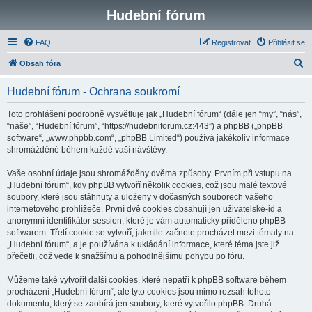
Hudební fórum
FAQ
Registrovat
Přihlásit se
H
Obsah fóra
l
Hudební fórum - Ochrana soukromí
e
d
Toto prohlášení podrobně vysvětluje jak „Hudební fórum“ (dále jen “my”, “nás”,
“naše”, “Hudební fórum”, “https://hudebniforum.cz:443”) a phpBB („phpBB
a
software“, „www.phpbb.com“, „phpBB Limited“) používá jakékoliv informace
t
shromážděné během každé vaší návštěvy.
Vaše osobní údaje jsou shromážděny dvěma způsoby. Prvním při vstupu na
„Hudební fórum“, kdy phpBB vytvoří několik cookies, což jsou malé textové
soubory, které jsou stáhnuty a uloženy v dočasných souborech vašeho
internetového prohlížeče. První dvě cookies obsahují jen uživatelské-id a
anonymní identifikátor session, které je vám automaticky přiděleno phpBB
softwarem. Třetí cookie se vytvoří, jakmile začnete procházet mezi tématy na
„Hudební fórum“, a je používána k ukládání informace, které téma jste již
přečetli, což vede k snažšímu a pohodlnějšímu pohybu po fóru.
Můžeme také vytvořit další cookies, které nepatří k phpBB software během
procházení „Hudební fórum“, ale tyto cookies jsou mimo rozsah tohoto
dokumentu, který se zaobírá jen soubory, které vytvořilo phpBB. Druhá