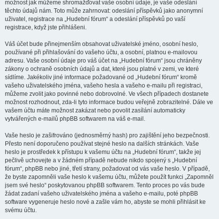
možnost jak můžeme shromažďovat vaše osobní údaje, je vaše odeslání
těchto údajů nám. Toto může zahrnovat: odeslání příspěvků jako anonymní
uživatel, registrace na „Hudební fórum“ a odeslání příspěvků po vaší
registrace, když jste přihlášeni.
Váš účet bude přinejmenším obsahovat uživatelské jméno, osobní heslo,
používané při přihlašování do vašeho účtu, a osobní, platnou e-mailovou
adresu. Vaše osobní údaje pro váš účet na „Hudební fórum“ jsou chráněny
zákony o ochraně osobních údajů a dat, které jsou platné v zemi, ve které
sídlíme. Jakékoliv jiné informace požadované od „Hudební fórum“ kromě
vašeho uživatelského jména, vašeho hesla a vašeho e-mailu při registraci,
můžeme zvolit jako povinné nebo dobrovolné. Ve všech případech dostanete
možnost rozhodnout, zda-li tyto informace budou veřejně zobrazitelné. Dále ve
vašem účtu máte možnost zakázat nebo povolit zasílání automaticky
vytvářených e-mailů phpBB softwarem na váš e-mail.
Vaše heslo je zašifrováno (jednosměrný hash) pro zajištění jeho bezpečnosti.
Přesto není doporučeno používat stejné heslo na dalších stránkách. Vaše
heslo je prostředek k přístupu k vašemu účtu na „Hudební fórum“, takže jej
pečlivě uchovejte a v žádném případě nebude nikdo spojený s „Hudební
fórum“, phpBB nebo jiné, třetí strany, požadovat od vás vaše heslo. V případě,
že byste zapomněli vaše heslo k vašemu účtu, můžete použít funkci „Zapomněl
jsem své heslo“ poskytovanou phpBB softwarem. Tento proces po vás bude
žádat zadaní vašeho uživatelského jména a vašeho e-mailu, poté phpBB
software vygeneruje heslo nové a zašle vám ho, abyste se mohli přihlásit ke
svému účtu.