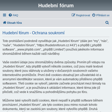
Hudební fórum
FAQ
Registrovat
Přihlásit se
H
Obsah fóra
l
Hudební fórum - Ochrana soukromí
e
d
Toto prohlášení podrobně vysvětluje jak „Hudební fórum“ (dále jen “my”, “nás”,
“naše”, “Hudební fórum”, “https://hudebniforum.cz:443”) a phpBB („phpBB
a
software“, „www.phpbb.com“, „phpBB Limited“) používá jakékoliv informace
t
shromážděné během každé vaší návštěvy.
Vaše osobní údaje jsou shromážděny dvěma způsoby. Prvním při vstupu na
„Hudební fórum“, kdy phpBB vytvoří několik cookies, což jsou malé textové
soubory, které jsou stáhnuty a uloženy v dočasných souborech vašeho
internetového prohlížeče. První dvě cookies obsahují jen uživatelské-id a
anonymní identifikátor session, které je vám automaticky přiděleno phpBB
softwarem. Třetí cookie se vytvoří, jakmile začnete procházet mezi tématy na
„Hudební fórum“, a je používána k ukládání informace, které téma jste již
přečetli, což vede k snažšímu a pohodlnějšímu pohybu po fóru.
Můžeme také vytvořit další cookies, které nepatří k phpBB software během
procházení „Hudební fórum“, ale tyto cookies jsou mimo rozsah tohoto
dokumentu, který se zaobírá jen soubory, které vytvořilo phpBB. Druhá