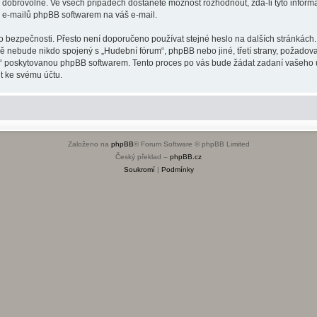
o dobrovolné. Ve všech případech dostanete možnost rozhodnout, zda-li tyto infor
h e-mailů phpBB softwarem na váš e-mail.
o bezpečnosti. Přesto není doporučeno používat stejné heslo na dalších stránkách.
dě nebude nikdo spojený s „Hudební fórum“, phpBB nebo jiné, třetí strany, požadov
o“ poskytovanou phpBB softwarem. Tento proces po vás bude žádat zadaní vašeho 
t ke svému účtu.
Založeno na
phpBB
® Forum Software © phpBB Limited
Český překlad –
phpBB.cz
Soukromí
|
Podmínky