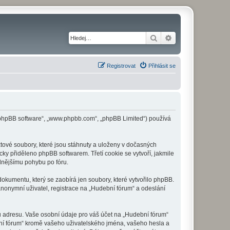
Hledat
Pokročilé hledání
Registrovat
Přihlásit se
 („phpBB software“, „www.phpbb.com“, „phpBB Limited“) používá
tové soubory, které jsou stáhnuty a uloženy v dočasných
cky přiděleno phpBB softwarem. Třetí cookie se vytvoří, jakmile
dlnějšímu pohybu po fóru.
okumentu, který se zaobírá jen soubory, které vytvořilo phpBB.
onymní uživatel, registrace na „Hudební fórum“ a odeslání
u adresu. Vaše osobní údaje pro váš účet na „Hudební fórum“
bní fórum“ kromě vašeho uživatelského jména, vašeho hesla a