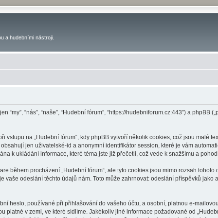
u a hudebními nástroji.
 jen “my”, “nás”, “naše”, “Hudební fórum”, “https://hudebniforum.cz:443”) a phpBB
 vstupu na „Hudební fórum“, kdy phpBB vytvoří několik cookies, což jsou malé tex
bsahují jen uživatelské-id a anonymní identifikátor session, které je vám automati
na k ukládání informace, které téma jste již přečetli, což vede k snažšímu a poho
ware během procházení „Hudební fórum“, ale tyto cookies jsou mimo rozsah tohoto d
vaše odeslání těchto údajů nám. Toto může zahrnovat: odeslání příspěvků jako an
ní heslo, používané při přihlašování do vašeho účtu, a osobní, platnou e-mailovo
ou platné v zemi, ve které sídlíme. Jakékoliv jiné informace požadované od „Hude