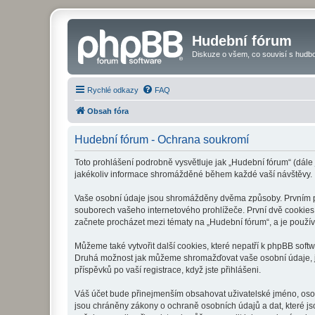
Hudební fórum
Diskuze o všem, co souvisí s hudbo
Rychlé odkazy
FAQ
Obsah fóra
Hudební fórum - Ochrana soukromí
Toto prohlášení podrobně vysvětluje jak „Hudební fórum“ (dále
jakékoliv informace shromážděné během každé vaší návštěvy.
Vaše osobní údaje jsou shromážděny dvěma způsoby. Prvním při
souborech vašeho internetového prohlížeče. První dvě cookies o
začnete procházet mezi tématy na „Hudební fórum“, a je používá
Můžeme také vytvořit další cookies, které nepatří k phpBB soft
Druhá možnost jak můžeme shromažďovat vaše osobní údaje, je 
příspěvků po vaší registrace, když jste přihlášeni.
Váš účet bude přinejmenším obsahovat uživatelské jméno, osob
jsou chráněny zákony o ochraně osobních údajů a dat, které js