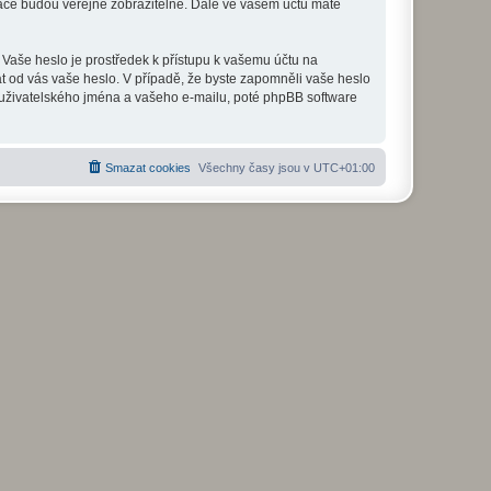
mace budou veřejně zobrazitelné. Dále ve vašem účtu máte
 Vaše heslo je prostředek k přístupu k vašemu účtu na
at od vás vaše heslo. V případě, že byste zapomněli vaše heslo
uživatelského jména a vašeho e-mailu, poté phpBB software
Smazat cookies
Všechny časy jsou v
UTC+01:00