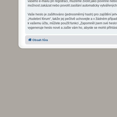
vašeho e-mailu při registraci, můžeme zvolit jako povinné neb
možnost zakázat nebo povolit zasílání automaticky vytvářenýc
Vaše heslo je zašifrováno (jednosměrný hash) pro zajištění jeh
„Hudební fórum“, takže jej pečlivě uchovejte a v žádném přípa
k vašemu účtu, můžete použít funkci „Zapomněl jsem své hesl
vygeneruje heslo nové a zašle vám ho, abyste se mohli přihlási
Obsah fóra