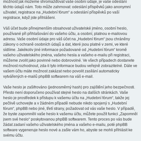
možnost jak můžeme shromažďovat vaše osobní údaje, je vaše odeslání
těchto údajů nám. Toto může zahrnovat: odeslání příspěvků jako anonymní
uživatel, registrace na „Hudební fórum“ a odeslání příspěvků po vaší
registrace, když jste přihlášeni.
Váš účet bude přinejmenším obsahovat uživatelské jméno, osobní heslo,
používané při přihlašování do vašeho účtu, a osobní, platnou e-mailovou
adresu. Vaše osobní údaje pro váš účet na „Hudební fórum“ jsou chráněny
zákony o ochraně osobních údajů a dat, které jsou platné v zemi, ve které
sídlíme. Jakékoliv jiné informace požadované od „Hudební fórum“ kromě
vašeho uživatelského jména, vašeho hesla a vašeho e-mailu při registraci,
můžeme zvolit jako povinné nebo dobrovolné. Ve všech případech dostanete
možnost rozhodnout, zda-li tyto informace budou veřejně zobrazitelné. Dále ve
vašem účtu máte možnost zakázat nebo povolit zasílání automaticky
vytvářených e-mailů phpBB softwarem na váš e-mail.
Vaše heslo je zašifrováno (jednosměrný hash) pro zajištění jeho bezpečnosti.
Přesto není doporučeno používat stejné heslo na dalších stránkách. Vaše
heslo je prostředek k přístupu k vašemu účtu na „Hudební fórum“, takže jej
pečlivě uchovejte a v žádném případě nebude nikdo spojený s „Hudební
fórum“, phpBB nebo jiné, třetí strany, požadovat od vás vaše heslo. V případě,
že byste zapomněli vaše heslo k vašemu účtu, můžete použít funkci „Zapomněl
jsem své heslo“ poskytovanou phpBB softwarem. Tento proces po vás bude
žádat zadaní vašeho uživatelského jména a vašeho e-mailu, poté phpBB
software vygeneruje heslo nové a zašle vám ho, abyste se mohli přihlásit ke
svému účtu.