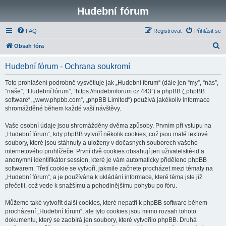
Hudební fórum
FAQ
Registrovat
Přihlásit se
H
Obsah fóra
l
Hudební fórum - Ochrana soukromí
e
d
Toto prohlášení podrobně vysvětluje jak „Hudební fórum“ (dále jen “my”, “nás”,
“naše”, “Hudební fórum”, “https://hudebniforum.cz:443”) a phpBB („phpBB
a
software“, „www.phpbb.com“, „phpBB Limited“) používá jakékoliv informace
t
shromážděné během každé vaší návštěvy.
Vaše osobní údaje jsou shromážděny dvěma způsoby. Prvním při vstupu na
„Hudební fórum“, kdy phpBB vytvoří několik cookies, což jsou malé textové
soubory, které jsou stáhnuty a uloženy v dočasných souborech vašeho
internetového prohlížeče. První dvě cookies obsahují jen uživatelské-id a
anonymní identifikátor session, které je vám automaticky přiděleno phpBB
softwarem. Třetí cookie se vytvoří, jakmile začnete procházet mezi tématy na
„Hudební fórum“, a je používána k ukládání informace, které téma jste již
přečetli, což vede k snažšímu a pohodlnějšímu pohybu po fóru.
Můžeme také vytvořit další cookies, které nepatří k phpBB software během
procházení „Hudební fórum“, ale tyto cookies jsou mimo rozsah tohoto
dokumentu, který se zaobírá jen soubory, které vytvořilo phpBB. Druhá