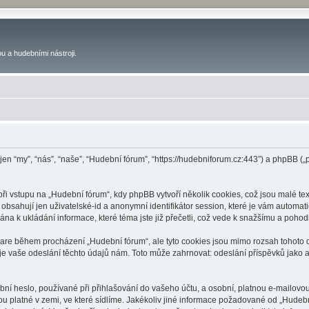
u a hudebními nástroji.
 jen “my”, “nás”, “naše”, “Hudební fórum”, “https://hudebniforum.cz:443”) a phpBB
 vstupu na „Hudební fórum“, kdy phpBB vytvoří několik cookies, což jsou malé tex
bsahují jen uživatelské-id a anonymní identifikátor session, které je vám automati
na k ukládání informace, které téma jste již přečetli, což vede k snažšímu a poho
ware během procházení „Hudební fórum“, ale tyto cookies jsou mimo rozsah tohoto d
vaše odeslání těchto údajů nám. Toto může zahrnovat: odeslání příspěvků jako an
ní heslo, používané při přihlašování do vašeho účtu, a osobní, platnou e-mailovo
ou platné v zemi, ve které sídlíme. Jakékoliv jiné informace požadované od „Hude