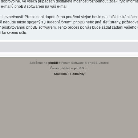
o dobrovolné. Ve všech případech dostanete možnost rozhodnout, zda-li tyto infor
h e-mailů phpBB softwarem na váš e-mail.
o bezpečnosti. Přesto není doporučeno používat stejné heslo na dalších stránkách.
dě nebude nikdo spojený s „Hudební fórum“, phpBB nebo jiné, třetí strany, požadov
o“ poskytovanou phpBB softwarem. Tento proces po vás bude žádat zadaní vašeho 
t ke svému účtu.
Založeno na
phpBB
® Forum Software © phpBB Limited
Český překlad –
phpBB.cz
Soukromí
|
Podmínky