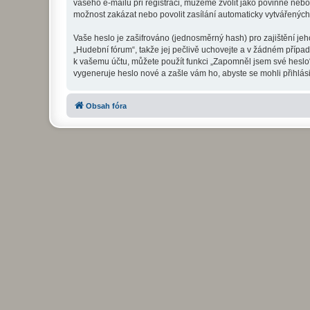
vašeho e-mailu při registraci, můžeme zvolit jako povinné neb
možnost zakázat nebo povolit zasílání automaticky vytvářenýc
Vaše heslo je zašifrováno (jednosměrný hash) pro zajištění jeh
„Hudební fórum“, takže jej pečlivě uchovejte a v žádném přípa
k vašemu účtu, můžete použít funkci „Zapomněl jsem své hesl
vygeneruje heslo nové a zašle vám ho, abyste se mohli přihlási
Obsah fóra