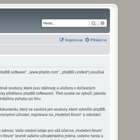
Hledat
Pokročilé hledání
Registrovat
Přihlásit se
 („phpBB software“, „www.phpbb.com“, „phpBB Limited“) používá
tové soubory, které jsou stáhnuty a uloženy v dočasných
cky přiděleno phpBB softwarem. Třetí cookie se vytvoří, jakmile
dlnějšímu pohybu po fóru.
okumentu, který se zaobírá jen soubory, které vytvořilo phpBB.
onymní uživatel, registrace na „Hudební fórum“ a odeslání
u adresu. Vaše osobní údaje pro váš účet na „Hudební fórum“
bní fórum“ kromě vašeho uživatelského jména, vašeho hesla a