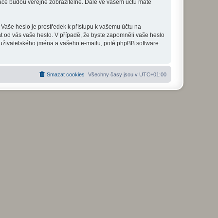
mace budou veřejně zobrazitelné. Dále ve vašem účtu máte
 Vaše heslo je prostředek k přístupu k vašemu účtu na
at od vás vaše heslo. V případě, že byste zapomněli vaše heslo
uživatelského jména a vašeho e-mailu, poté phpBB software
Smazat cookies
Všechny časy jsou v
UTC+01:00