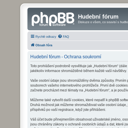
Hudební fórum
Diskuze o všem, co souvisí s hudbo
Rychlé odkazy
FAQ
Obsah fóra
Hudební fórum - Ochrana soukromí
Toto prohlášení podrobně vysvětluje jak „Hudební fórum“ (dále
jakékoliv informace shromážděné během každé vaší návštěvy.
Vaše osobní údaje jsou shromážděny dvěma způsoby. Prvním při
souborech vašeho internetového prohlížeče. První dvě cookies o
začnete procházet mezi tématy na „Hudební fórum“, a je používá
Můžeme také vytvořit další cookies, které nepatří k phpBB soft
Druhá možnost jak můžeme shromažďovat vaše osobní údaje, je 
příspěvků po vaší registrace, když jste přihlášeni.
Váš účet bude přinejmenším obsahovat uživatelské jméno, osob
jsou chráněny zákony o ochraně osobních údajů a dat, které js