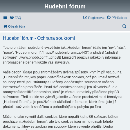
Hudební fórum
FAQ
Registrovat
Přihlásit se
H
Obsah fóra
l
Hudební fórum - Ochrana soukromí
e
d
Toto prohlášení podrobně vysvětluje jak „Hudební fórum“ (dále jen “my”, “nás”,
“naše”, “Hudební fórum”, “https://hudebniforum.cz:443”) a phpBB („phpBB
a
software“, „www.phpbb.com“, „phpBB Limited“) používá jakékoliv informace
t
shromážděné během každé vaší návštěvy.
Vaše osobní údaje jsou shromážděny dvěma způsoby. Prvním při vstupu na
„Hudební fórum“, kdy phpBB vytvoří několik cookies, což jsou malé textové
soubory, které jsou stáhnuty a uloženy v dočasných souborech vašeho
internetového prohlížeče. První dvě cookies obsahují jen uživatelské-id a
anonymní identifikátor session, které je vám automaticky přiděleno phpBB
softwarem. Třetí cookie se vytvoří, jakmile začnete procházet mezi tématy na
„Hudební fórum“, a je používána k ukládání informace, které téma jste již
přečetli, což vede k snažšímu a pohodlnějšímu pohybu po fóru.
Můžeme také vytvořit další cookies, které nepatří k phpBB software během
procházení „Hudební fórum“, ale tyto cookies jsou mimo rozsah tohoto
dokumentu, který se zaobírá jen soubory, které vytvořilo phpBB. Druhá