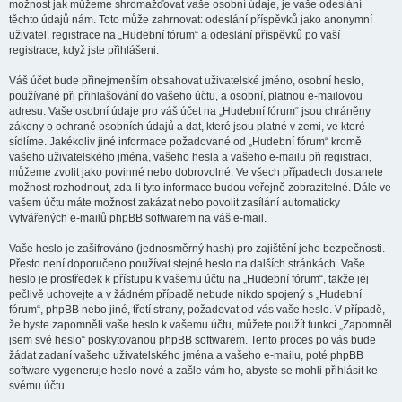
možnost jak můžeme shromažďovat vaše osobní údaje, je vaše odeslání
těchto údajů nám. Toto může zahrnovat: odeslání příspěvků jako anonymní
uživatel, registrace na „Hudební fórum“ a odeslání příspěvků po vaší
registrace, když jste přihlášeni.
Váš účet bude přinejmenším obsahovat uživatelské jméno, osobní heslo,
používané při přihlašování do vašeho účtu, a osobní, platnou e-mailovou
adresu. Vaše osobní údaje pro váš účet na „Hudební fórum“ jsou chráněny
zákony o ochraně osobních údajů a dat, které jsou platné v zemi, ve které
sídlíme. Jakékoliv jiné informace požadované od „Hudební fórum“ kromě
vašeho uživatelského jména, vašeho hesla a vašeho e-mailu při registraci,
můžeme zvolit jako povinné nebo dobrovolné. Ve všech případech dostanete
možnost rozhodnout, zda-li tyto informace budou veřejně zobrazitelné. Dále ve
vašem účtu máte možnost zakázat nebo povolit zasílání automaticky
vytvářených e-mailů phpBB softwarem na váš e-mail.
Vaše heslo je zašifrováno (jednosměrný hash) pro zajištění jeho bezpečnosti.
Přesto není doporučeno používat stejné heslo na dalších stránkách. Vaše
heslo je prostředek k přístupu k vašemu účtu na „Hudební fórum“, takže jej
pečlivě uchovejte a v žádném případě nebude nikdo spojený s „Hudební
fórum“, phpBB nebo jiné, třetí strany, požadovat od vás vaše heslo. V případě,
že byste zapomněli vaše heslo k vašemu účtu, můžete použít funkci „Zapomněl
jsem své heslo“ poskytovanou phpBB softwarem. Tento proces po vás bude
žádat zadaní vašeho uživatelského jména a vašeho e-mailu, poté phpBB
software vygeneruje heslo nové a zašle vám ho, abyste se mohli přihlásit ke
svému účtu.