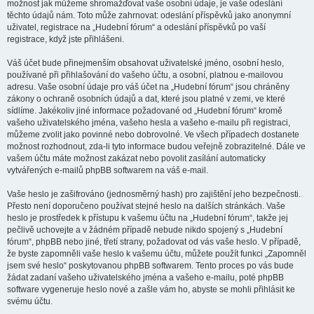
možnost jak můžeme shromažďovat vaše osobní údaje, je vaše odeslání
těchto údajů nám. Toto může zahrnovat: odeslání příspěvků jako anonymní
uživatel, registrace na „Hudební fórum“ a odeslání příspěvků po vaší
registrace, když jste přihlášeni.
Váš účet bude přinejmenším obsahovat uživatelské jméno, osobní heslo,
používané při přihlašování do vašeho účtu, a osobní, platnou e-mailovou
adresu. Vaše osobní údaje pro váš účet na „Hudební fórum“ jsou chráněny
zákony o ochraně osobních údajů a dat, které jsou platné v zemi, ve které
sídlíme. Jakékoliv jiné informace požadované od „Hudební fórum“ kromě
vašeho uživatelského jména, vašeho hesla a vašeho e-mailu při registraci,
můžeme zvolit jako povinné nebo dobrovolné. Ve všech případech dostanete
možnost rozhodnout, zda-li tyto informace budou veřejně zobrazitelné. Dále ve
vašem účtu máte možnost zakázat nebo povolit zasílání automaticky
vytvářených e-mailů phpBB softwarem na váš e-mail.
Vaše heslo je zašifrováno (jednosměrný hash) pro zajištění jeho bezpečnosti.
Přesto není doporučeno používat stejné heslo na dalších stránkách. Vaše
heslo je prostředek k přístupu k vašemu účtu na „Hudební fórum“, takže jej
pečlivě uchovejte a v žádném případě nebude nikdo spojený s „Hudební
fórum“, phpBB nebo jiné, třetí strany, požadovat od vás vaše heslo. V případě,
že byste zapomněli vaše heslo k vašemu účtu, můžete použít funkci „Zapomněl
jsem své heslo“ poskytovanou phpBB softwarem. Tento proces po vás bude
žádat zadaní vašeho uživatelského jména a vašeho e-mailu, poté phpBB
software vygeneruje heslo nové a zašle vám ho, abyste se mohli přihlásit ke
svému účtu.