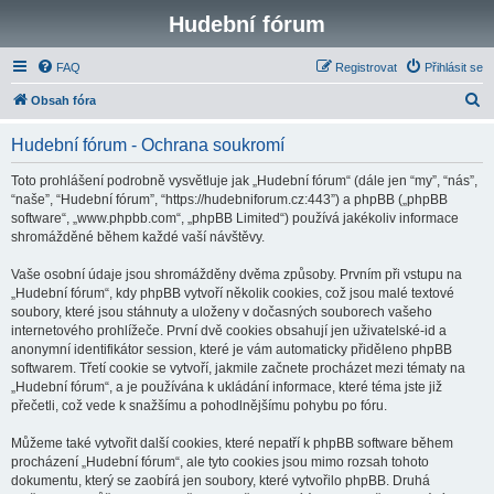
Hudební fórum
FAQ
Registrovat
Přihlásit se
H
Obsah fóra
l
Hudební fórum - Ochrana soukromí
e
d
Toto prohlášení podrobně vysvětluje jak „Hudební fórum“ (dále jen “my”, “nás”,
“naše”, “Hudební fórum”, “https://hudebniforum.cz:443”) a phpBB („phpBB
a
software“, „www.phpbb.com“, „phpBB Limited“) používá jakékoliv informace
t
shromážděné během každé vaší návštěvy.
Vaše osobní údaje jsou shromážděny dvěma způsoby. Prvním při vstupu na
„Hudební fórum“, kdy phpBB vytvoří několik cookies, což jsou malé textové
soubory, které jsou stáhnuty a uloženy v dočasných souborech vašeho
internetového prohlížeče. První dvě cookies obsahují jen uživatelské-id a
anonymní identifikátor session, které je vám automaticky přiděleno phpBB
softwarem. Třetí cookie se vytvoří, jakmile začnete procházet mezi tématy na
„Hudební fórum“, a je používána k ukládání informace, které téma jste již
přečetli, což vede k snažšímu a pohodlnějšímu pohybu po fóru.
Můžeme také vytvořit další cookies, které nepatří k phpBB software během
procházení „Hudební fórum“, ale tyto cookies jsou mimo rozsah tohoto
dokumentu, který se zaobírá jen soubory, které vytvořilo phpBB. Druhá