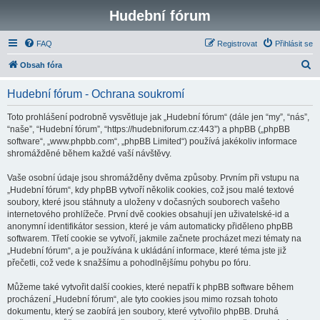
Hudební fórum
FAQ
Registrovat
Přihlásit se
H
Obsah fóra
l
Hudební fórum - Ochrana soukromí
e
d
Toto prohlášení podrobně vysvětluje jak „Hudební fórum“ (dále jen “my”, “nás”,
“naše”, “Hudební fórum”, “https://hudebniforum.cz:443”) a phpBB („phpBB
a
software“, „www.phpbb.com“, „phpBB Limited“) používá jakékoliv informace
t
shromážděné během každé vaší návštěvy.
Vaše osobní údaje jsou shromážděny dvěma způsoby. Prvním při vstupu na
„Hudební fórum“, kdy phpBB vytvoří několik cookies, což jsou malé textové
soubory, které jsou stáhnuty a uloženy v dočasných souborech vašeho
internetového prohlížeče. První dvě cookies obsahují jen uživatelské-id a
anonymní identifikátor session, které je vám automaticky přiděleno phpBB
softwarem. Třetí cookie se vytvoří, jakmile začnete procházet mezi tématy na
„Hudební fórum“, a je používána k ukládání informace, které téma jste již
přečetli, což vede k snažšímu a pohodlnějšímu pohybu po fóru.
Můžeme také vytvořit další cookies, které nepatří k phpBB software během
procházení „Hudební fórum“, ale tyto cookies jsou mimo rozsah tohoto
dokumentu, který se zaobírá jen soubory, které vytvořilo phpBB. Druhá