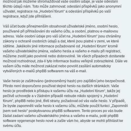
možnost jak můžeme shromažďovat vaše osobní údaje, je vaše odeslání
těchto údajů nám. Toto může zahrnovat: odeslání příspěvků jako anonymní
uživatel, registrace na „Hudební fórum“ a odeslání příspěvků po vaší
registrace, když jste přihlášeni.
Váš účet bude přinejmenším obsahovat uživatelské jméno, osobní heslo,
používané při přihlašování do vašeho účtu, a osobní, platnou e-mailovou
adresu. Vaše osobní údaje pro váš účet na „Hudební fórum“ jsou chráněny
zákony o ochraně osobních údajů a dat, které jsou platné v zemi, ve které
sídlíme. Jakékoliv jiné informace požadované od „Hudební fórum“ kromě
vašeho uživatelského jména, vašeho hesla a vašeho e-mailu při registraci,
můžeme zvolit jako povinné nebo dobrovolné. Ve všech případech dostanete
možnost rozhodnout, zda-li tyto informace budou veřejně zobrazitelné. Dále ve
vašem účtu máte možnost zakázat nebo povolit zasílání automaticky
vytvářených e-mailů phpBB softwarem na váš e-mail.
Vaše heslo je zašifrováno (jednosměrný hash) pro zajištění jeho bezpečnosti.
Přesto není doporučeno používat stejné heslo na dalších stránkách. Vaše
heslo je prostředek k přístupu k vašemu účtu na „Hudební fórum“, takže jej
pečlivě uchovejte a v žádném případě nebude nikdo spojený s „Hudební
fórum“, phpBB nebo jiné, třetí strany, požadovat od vás vaše heslo. V případě,
že byste zapomněli vaše heslo k vašemu účtu, můžete použít funkci „Zapomněl
jsem své heslo“ poskytovanou phpBB softwarem. Tento proces po vás bude
žádat zadaní vašeho uživatelského jména a vašeho e-mailu, poté phpBB
software vygeneruje heslo nové a zašle vám ho, abyste se mohli přihlásit ke
svému účtu.