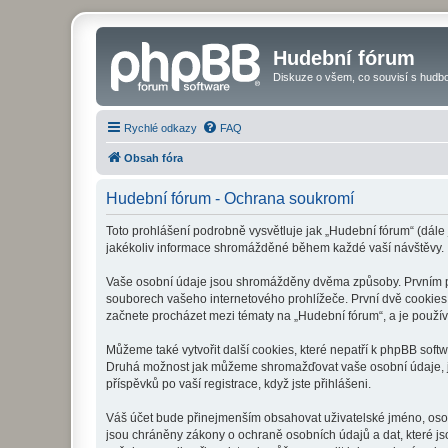
Hudební fórum
Diskuze o všem, co souvisí s hudbo
Rychlé odkazy
FAQ
Obsah fóra
Hudební fórum - Ochrana soukromí
Toto prohlášení podrobně vysvětluje jak „Hudební fórum“ (dále
jakékoliv informace shromážděné během každé vaší návštěvy.
Vaše osobní údaje jsou shromážděny dvěma způsoby. Prvním při
souborech vašeho internetového prohlížeče. První dvě cookies o
začnete procházet mezi tématy na „Hudební fórum“, a je používá
Můžeme také vytvořit další cookies, které nepatří k phpBB soft
Druhá možnost jak můžeme shromažďovat vaše osobní údaje, je 
příspěvků po vaší registrace, když jste přihlášeni.
Váš účet bude přinejmenším obsahovat uživatelské jméno, osob
jsou chráněny zákony o ochraně osobních údajů a dat, které js