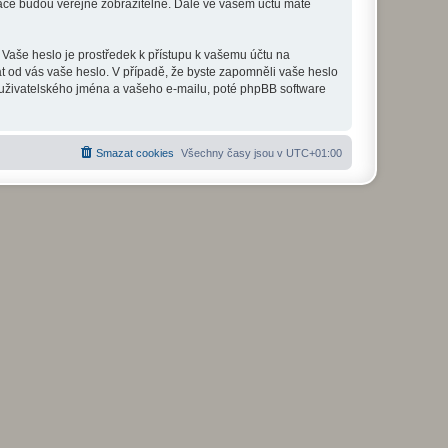
mace budou veřejně zobrazitelné. Dále ve vašem účtu máte
 Vaše heslo je prostředek k přístupu k vašemu účtu na
at od vás vaše heslo. V případě, že byste zapomněli vaše heslo
uživatelského jména a vašeho e-mailu, poté phpBB software
Smazat cookies
Všechny časy jsou v
UTC+01:00