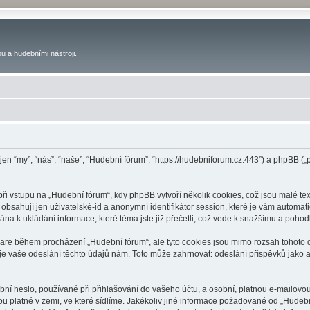
u a hudebními nástroji.
 jen “my”, “nás”, “naše”, “Hudební fórum”, “https://hudebniforum.cz:443”) a phpBB
 vstupu na „Hudební fórum“, kdy phpBB vytvoří několik cookies, což jsou malé tex
bsahují jen uživatelské-id a anonymní identifikátor session, které je vám automati
na k ukládání informace, které téma jste již přečetli, což vede k snažšímu a poho
ware během procházení „Hudební fórum“, ale tyto cookies jsou mimo rozsah tohoto d
vaše odeslání těchto údajů nám. Toto může zahrnovat: odeslání příspěvků jako an
ní heslo, používané při přihlašování do vašeho účtu, a osobní, platnou e-mailovo
ou platné v zemi, ve které sídlíme. Jakékoliv jiné informace požadované od „Hude