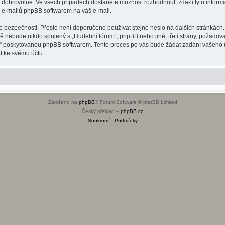
o dobrovolné. Ve všech případech dostanete možnost rozhodnout, zda-li tyto infor
h e-mailů phpBB softwarem na váš e-mail.
o bezpečnosti. Přesto není doporučeno používat stejné heslo na dalších stránkách.
dě nebude nikdo spojený s „Hudební fórum“, phpBB nebo jiné, třetí strany, požadov
o“ poskytovanou phpBB softwarem. Tento proces po vás bude žádat zadaní vašeho 
t ke svému účtu.
Založeno na
phpBB
® Forum Software © phpBB Limited
Český překlad –
phpBB.cz
Soukromí
|
Podmínky