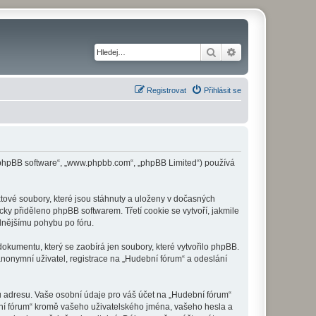
Hledat
Pokročilé hledání
Registrovat
Přihlásit se
 („phpBB software“, „www.phpbb.com“, „phpBB Limited“) používá
tové soubory, které jsou stáhnuty a uloženy v dočasných
cky přiděleno phpBB softwarem. Třetí cookie se vytvoří, jakmile
dlnějšímu pohybu po fóru.
okumentu, který se zaobírá jen soubory, které vytvořilo phpBB.
onymní uživatel, registrace na „Hudební fórum“ a odeslání
u adresu. Vaše osobní údaje pro váš účet na „Hudební fórum“
bní fórum“ kromě vašeho uživatelského jména, vašeho hesla a