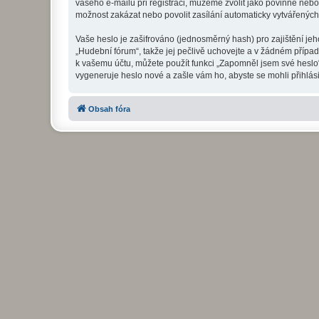
vašeho e-mailu při registraci, můžeme zvolit jako povinné neb
možnost zakázat nebo povolit zasílání automaticky vytvářenýc
Vaše heslo je zašifrováno (jednosměrný hash) pro zajištění jeh
„Hudební fórum“, takže jej pečlivě uchovejte a v žádném přípa
k vašemu účtu, můžete použít funkci „Zapomněl jsem své hesl
vygeneruje heslo nové a zašle vám ho, abyste se mohli přihlási
Obsah fóra