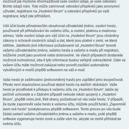
možnost jak můžeme shromažďovat vaše osobní údaje, je vaše odeslání
těchto údajů nám. Toto může zahrnovat: odeslání příspěvků jako anonymní
uživatel, registrace na „Hudební fórum“ a odeslání příspěvků po vaší
registrace, když jste přihlášeni.
Váš účet bude přinejmenším obsahovat uživatelské jméno, osobní heslo,
používané při přihlašování do vašeho účtu, a osobní, platnou e-mailovou
adresu. Vaše osobní údaje pro váš účet na „Hudební fórum“ jsou chráněny
zákony o ochraně osobních údajů a dat, které jsou platné v zemi, ve které
sídlíme. Jakékoliv jiné informace požadované od „Hudební fórum“ kromě
vašeho uživatelského jména, vašeho hesla a vašeho e-mailu při registraci,
můžeme zvolit jako povinné nebo dobrovolné. Ve všech případech dostanete
možnost rozhodnout, zda-li tyto informace budou veřejně zobrazitelné. Dále ve
vašem účtu máte možnost zakázat nebo povolit zasílání automaticky
vytvářených e-mailů phpBB softwarem na váš e-mail.
Vaše heslo je zašifrováno (jednosměrný hash) pro zajištění jeho bezpečnosti.
Přesto není doporučeno používat stejné heslo na dalších stránkách. Vaše
heslo je prostředek k přístupu k vašemu účtu na „Hudební fórum“, takže jej
pečlivě uchovejte a v žádném případě nebude nikdo spojený s „Hudební
fórum“, phpBB nebo jiné, třetí strany, požadovat od vás vaše heslo. V případě,
že byste zapomněli vaše heslo k vašemu účtu, můžete použít funkci „Zapomněl
jsem své heslo“ poskytovanou phpBB softwarem. Tento proces po vás bude
žádat zadaní vašeho uživatelského jména a vašeho e-mailu, poté phpBB
software vygeneruje heslo nové a zašle vám ho, abyste se mohli přihlásit ke
svému účtu.