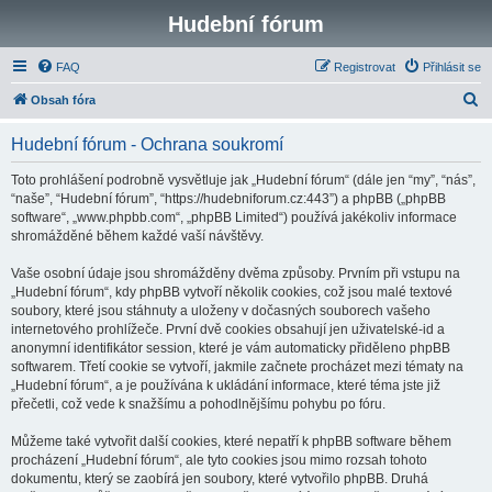
Hudební fórum
FAQ
Registrovat
Přihlásit se
H
Obsah fóra
l
Hudební fórum - Ochrana soukromí
e
d
Toto prohlášení podrobně vysvětluje jak „Hudební fórum“ (dále jen “my”, “nás”,
“naše”, “Hudební fórum”, “https://hudebniforum.cz:443”) a phpBB („phpBB
a
software“, „www.phpbb.com“, „phpBB Limited“) používá jakékoliv informace
t
shromážděné během každé vaší návštěvy.
Vaše osobní údaje jsou shromážděny dvěma způsoby. Prvním při vstupu na
„Hudební fórum“, kdy phpBB vytvoří několik cookies, což jsou malé textové
soubory, které jsou stáhnuty a uloženy v dočasných souborech vašeho
internetového prohlížeče. První dvě cookies obsahují jen uživatelské-id a
anonymní identifikátor session, které je vám automaticky přiděleno phpBB
softwarem. Třetí cookie se vytvoří, jakmile začnete procházet mezi tématy na
„Hudební fórum“, a je používána k ukládání informace, které téma jste již
přečetli, což vede k snažšímu a pohodlnějšímu pohybu po fóru.
Můžeme také vytvořit další cookies, které nepatří k phpBB software během
procházení „Hudební fórum“, ale tyto cookies jsou mimo rozsah tohoto
dokumentu, který se zaobírá jen soubory, které vytvořilo phpBB. Druhá