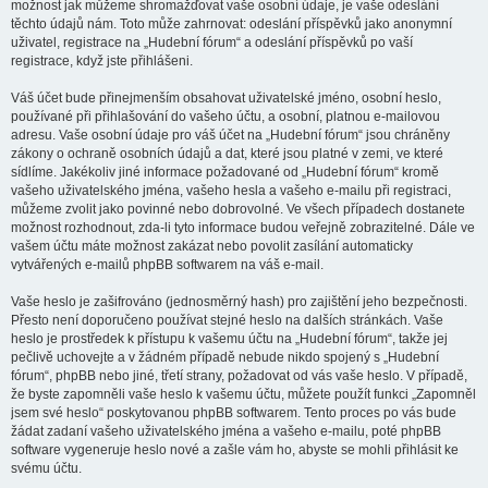
možnost jak můžeme shromažďovat vaše osobní údaje, je vaše odeslání
těchto údajů nám. Toto může zahrnovat: odeslání příspěvků jako anonymní
uživatel, registrace na „Hudební fórum“ a odeslání příspěvků po vaší
registrace, když jste přihlášeni.
Váš účet bude přinejmenším obsahovat uživatelské jméno, osobní heslo,
používané při přihlašování do vašeho účtu, a osobní, platnou e-mailovou
adresu. Vaše osobní údaje pro váš účet na „Hudební fórum“ jsou chráněny
zákony o ochraně osobních údajů a dat, které jsou platné v zemi, ve které
sídlíme. Jakékoliv jiné informace požadované od „Hudební fórum“ kromě
vašeho uživatelského jména, vašeho hesla a vašeho e-mailu při registraci,
můžeme zvolit jako povinné nebo dobrovolné. Ve všech případech dostanete
možnost rozhodnout, zda-li tyto informace budou veřejně zobrazitelné. Dále ve
vašem účtu máte možnost zakázat nebo povolit zasílání automaticky
vytvářených e-mailů phpBB softwarem na váš e-mail.
Vaše heslo je zašifrováno (jednosměrný hash) pro zajištění jeho bezpečnosti.
Přesto není doporučeno používat stejné heslo na dalších stránkách. Vaše
heslo je prostředek k přístupu k vašemu účtu na „Hudební fórum“, takže jej
pečlivě uchovejte a v žádném případě nebude nikdo spojený s „Hudební
fórum“, phpBB nebo jiné, třetí strany, požadovat od vás vaše heslo. V případě,
že byste zapomněli vaše heslo k vašemu účtu, můžete použít funkci „Zapomněl
jsem své heslo“ poskytovanou phpBB softwarem. Tento proces po vás bude
žádat zadaní vašeho uživatelského jména a vašeho e-mailu, poté phpBB
software vygeneruje heslo nové a zašle vám ho, abyste se mohli přihlásit ke
svému účtu.