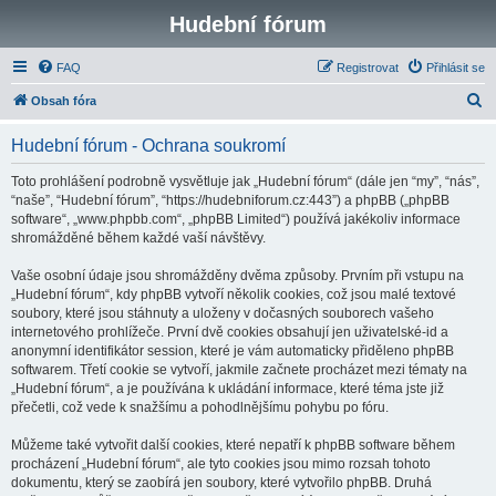
Hudební fórum
FAQ
Registrovat
Přihlásit se
H
Obsah fóra
l
Hudební fórum - Ochrana soukromí
e
d
Toto prohlášení podrobně vysvětluje jak „Hudební fórum“ (dále jen “my”, “nás”,
“naše”, “Hudební fórum”, “https://hudebniforum.cz:443”) a phpBB („phpBB
a
software“, „www.phpbb.com“, „phpBB Limited“) používá jakékoliv informace
t
shromážděné během každé vaší návštěvy.
Vaše osobní údaje jsou shromážděny dvěma způsoby. Prvním při vstupu na
„Hudební fórum“, kdy phpBB vytvoří několik cookies, což jsou malé textové
soubory, které jsou stáhnuty a uloženy v dočasných souborech vašeho
internetového prohlížeče. První dvě cookies obsahují jen uživatelské-id a
anonymní identifikátor session, které je vám automaticky přiděleno phpBB
softwarem. Třetí cookie se vytvoří, jakmile začnete procházet mezi tématy na
„Hudební fórum“, a je používána k ukládání informace, které téma jste již
přečetli, což vede k snažšímu a pohodlnějšímu pohybu po fóru.
Můžeme také vytvořit další cookies, které nepatří k phpBB software během
procházení „Hudební fórum“, ale tyto cookies jsou mimo rozsah tohoto
dokumentu, který se zaobírá jen soubory, které vytvořilo phpBB. Druhá