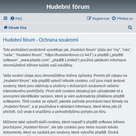
Hudební fórum
FAQ
Registrovat
Přihlásit se
H
Obsah fóra
l
Hudební fórum - Ochrana soukromí
e
d
Toto prohlášení podrobně vysvětluje jak „Hudební fórum“ (dále jen “my”, “nás”,
“naše”, “Hudební fórum”, “https://hudebniforum.cz:443”) a phpBB („phpBB
a
software“, „www.phpbb.com“, „phpBB Limited“) používá jakékoliv informace
t
shromážděné během každé vaší návštěvy.
Vaše osobní údaje jsou shromážděny dvěma způsoby. Prvním při vstupu na
„Hudební fórum“, kdy phpBB vytvoří několik cookies, což jsou malé textové
soubory, které jsou stáhnuty a uloženy v dočasných souborech vašeho
internetového prohlížeče. První dvě cookies obsahují jen uživatelské-id a
anonymní identifikátor session, které je vám automaticky přiděleno phpBB
softwarem. Třetí cookie se vytvoří, jakmile začnete procházet mezi tématy na
„Hudební fórum“, a je používána k ukládání informace, které téma jste již
přečetli, což vede k snažšímu a pohodlnějšímu pohybu po fóru.
Můžeme také vytvořit další cookies, které nepatří k phpBB software během
procházení „Hudební fórum“, ale tyto cookies jsou mimo rozsah tohoto
dokumentu, který se zaobírá jen soubory, které vytvořilo phpBB. Druhá