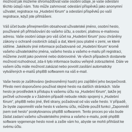
možnost jak můžeme shromažďovat vaše osobní údaje, je vaše odeslání
těchto údajů nám. Toto může zahrnovat: odeslání příspěvků jako anonymní
uživatel, registrace na „Hudební fórum“ a odeslání příspěvků po vaší
registrace, když jste přihlášeni.
Váš účet bude přinejmenším obsahovat uživatelské jméno, osobní heslo,
používané při přihlašování do vašeho účtu, a osobní, platnou e-mailovou
adresu. Vaše osobní údaje pro váš účet na „Hudební fórum“ jsou chráněny
zákony o ochraně osobních údajů a dat, které jsou platné v zemi, ve které
sídlíme. Jakékoliv jiné informace požadované od „Hudební fórum“ kromě
vašeho uživatelského jména, vašeho hesla a vašeho e-mailu při registraci,
můžeme zvolit jako povinné nebo dobrovolné. Ve všech případech dostanete
možnost rozhodnout, zda-li tyto informace budou veřejně zobrazitelné. Dále ve
vašem účtu máte možnost zakázat nebo povolit zasílání automaticky
vytvářených e-mailů phpBB softwarem na váš e-mail.
Vaše heslo je zašifrováno (jednosměrný hash) pro zajištění jeho bezpečnosti.
Přesto není doporučeno používat stejné heslo na dalších stránkách. Vaše
heslo je prostředek k přístupu k vašemu účtu na „Hudební fórum“, takže jej
pečlivě uchovejte a v žádném případě nebude nikdo spojený s „Hudební
fórum“, phpBB nebo jiné, třetí strany, požadovat od vás vaše heslo. V případě,
že byste zapomněli vaše heslo k vašemu účtu, můžete použít funkci „Zapomněl
jsem své heslo“ poskytovanou phpBB softwarem. Tento proces po vás bude
žádat zadaní vašeho uživatelského jména a vašeho e-mailu, poté phpBB
software vygeneruje heslo nové a zašle vám ho, abyste se mohli přihlásit ke
svému účtu.