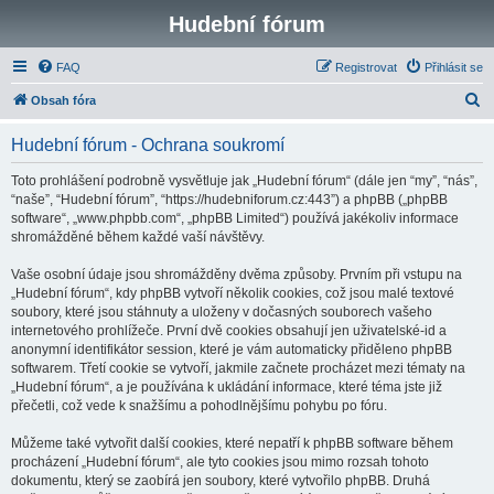
Hudební fórum
FAQ
Registrovat
Přihlásit se
H
Obsah fóra
l
Hudební fórum - Ochrana soukromí
e
d
Toto prohlášení podrobně vysvětluje jak „Hudební fórum“ (dále jen “my”, “nás”,
“naše”, “Hudební fórum”, “https://hudebniforum.cz:443”) a phpBB („phpBB
a
software“, „www.phpbb.com“, „phpBB Limited“) používá jakékoliv informace
t
shromážděné během každé vaší návštěvy.
Vaše osobní údaje jsou shromážděny dvěma způsoby. Prvním při vstupu na
„Hudební fórum“, kdy phpBB vytvoří několik cookies, což jsou malé textové
soubory, které jsou stáhnuty a uloženy v dočasných souborech vašeho
internetového prohlížeče. První dvě cookies obsahují jen uživatelské-id a
anonymní identifikátor session, které je vám automaticky přiděleno phpBB
softwarem. Třetí cookie se vytvoří, jakmile začnete procházet mezi tématy na
„Hudební fórum“, a je používána k ukládání informace, které téma jste již
přečetli, což vede k snažšímu a pohodlnějšímu pohybu po fóru.
Můžeme také vytvořit další cookies, které nepatří k phpBB software během
procházení „Hudební fórum“, ale tyto cookies jsou mimo rozsah tohoto
dokumentu, který se zaobírá jen soubory, které vytvořilo phpBB. Druhá