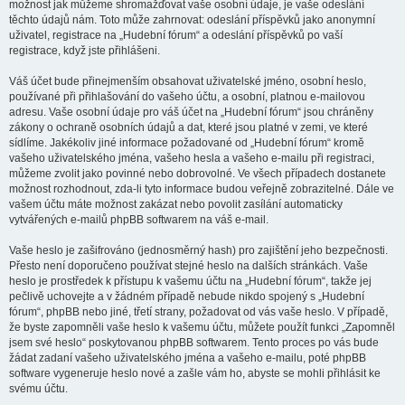
možnost jak můžeme shromažďovat vaše osobní údaje, je vaše odeslání
těchto údajů nám. Toto může zahrnovat: odeslání příspěvků jako anonymní
uživatel, registrace na „Hudební fórum“ a odeslání příspěvků po vaší
registrace, když jste přihlášeni.
Váš účet bude přinejmenším obsahovat uživatelské jméno, osobní heslo,
používané při přihlašování do vašeho účtu, a osobní, platnou e-mailovou
adresu. Vaše osobní údaje pro váš účet na „Hudební fórum“ jsou chráněny
zákony o ochraně osobních údajů a dat, které jsou platné v zemi, ve které
sídlíme. Jakékoliv jiné informace požadované od „Hudební fórum“ kromě
vašeho uživatelského jména, vašeho hesla a vašeho e-mailu při registraci,
můžeme zvolit jako povinné nebo dobrovolné. Ve všech případech dostanete
možnost rozhodnout, zda-li tyto informace budou veřejně zobrazitelné. Dále ve
vašem účtu máte možnost zakázat nebo povolit zasílání automaticky
vytvářených e-mailů phpBB softwarem na váš e-mail.
Vaše heslo je zašifrováno (jednosměrný hash) pro zajištění jeho bezpečnosti.
Přesto není doporučeno používat stejné heslo na dalších stránkách. Vaše
heslo je prostředek k přístupu k vašemu účtu na „Hudební fórum“, takže jej
pečlivě uchovejte a v žádném případě nebude nikdo spojený s „Hudební
fórum“, phpBB nebo jiné, třetí strany, požadovat od vás vaše heslo. V případě,
že byste zapomněli vaše heslo k vašemu účtu, můžete použít funkci „Zapomněl
jsem své heslo“ poskytovanou phpBB softwarem. Tento proces po vás bude
žádat zadaní vašeho uživatelského jména a vašeho e-mailu, poté phpBB
software vygeneruje heslo nové a zašle vám ho, abyste se mohli přihlásit ke
svému účtu.