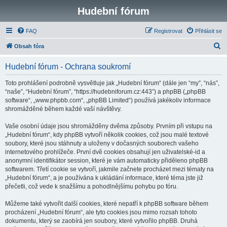
Hudební fórum
FAQ
Registrovat
Přihlásit se
H
Obsah fóra
l
Hudební fórum - Ochrana soukromí
e
d
Toto prohlášení podrobně vysvětluje jak „Hudební fórum“ (dále jen “my”, “nás”,
“naše”, “Hudební fórum”, “https://hudebniforum.cz:443”) a phpBB („phpBB
a
software“, „www.phpbb.com“, „phpBB Limited“) používá jakékoliv informace
t
shromážděné během každé vaší návštěvy.
Vaše osobní údaje jsou shromážděny dvěma způsoby. Prvním při vstupu na
„Hudební fórum“, kdy phpBB vytvoří několik cookies, což jsou malé textové
soubory, které jsou stáhnuty a uloženy v dočasných souborech vašeho
internetového prohlížeče. První dvě cookies obsahují jen uživatelské-id a
anonymní identifikátor session, které je vám automaticky přiděleno phpBB
softwarem. Třetí cookie se vytvoří, jakmile začnete procházet mezi tématy na
„Hudební fórum“, a je používána k ukládání informace, které téma jste již
přečetli, což vede k snažšímu a pohodlnějšímu pohybu po fóru.
Můžeme také vytvořit další cookies, které nepatří k phpBB software během
procházení „Hudební fórum“, ale tyto cookies jsou mimo rozsah tohoto
dokumentu, který se zaobírá jen soubory, které vytvořilo phpBB. Druhá