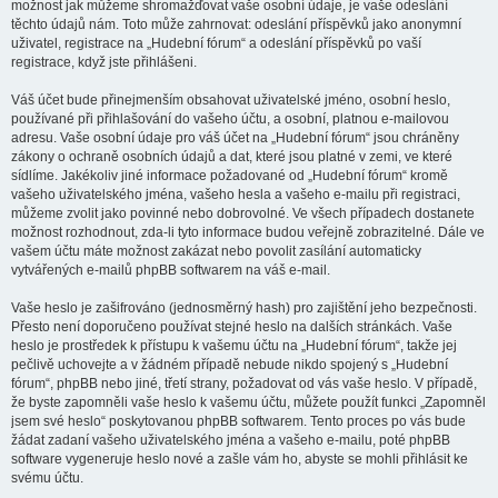
možnost jak můžeme shromažďovat vaše osobní údaje, je vaše odeslání
těchto údajů nám. Toto může zahrnovat: odeslání příspěvků jako anonymní
uživatel, registrace na „Hudební fórum“ a odeslání příspěvků po vaší
registrace, když jste přihlášeni.
Váš účet bude přinejmenším obsahovat uživatelské jméno, osobní heslo,
používané při přihlašování do vašeho účtu, a osobní, platnou e-mailovou
adresu. Vaše osobní údaje pro váš účet na „Hudební fórum“ jsou chráněny
zákony o ochraně osobních údajů a dat, které jsou platné v zemi, ve které
sídlíme. Jakékoliv jiné informace požadované od „Hudební fórum“ kromě
vašeho uživatelského jména, vašeho hesla a vašeho e-mailu při registraci,
můžeme zvolit jako povinné nebo dobrovolné. Ve všech případech dostanete
možnost rozhodnout, zda-li tyto informace budou veřejně zobrazitelné. Dále ve
vašem účtu máte možnost zakázat nebo povolit zasílání automaticky
vytvářených e-mailů phpBB softwarem na váš e-mail.
Vaše heslo je zašifrováno (jednosměrný hash) pro zajištění jeho bezpečnosti.
Přesto není doporučeno používat stejné heslo na dalších stránkách. Vaše
heslo je prostředek k přístupu k vašemu účtu na „Hudební fórum“, takže jej
pečlivě uchovejte a v žádném případě nebude nikdo spojený s „Hudební
fórum“, phpBB nebo jiné, třetí strany, požadovat od vás vaše heslo. V případě,
že byste zapomněli vaše heslo k vašemu účtu, můžete použít funkci „Zapomněl
jsem své heslo“ poskytovanou phpBB softwarem. Tento proces po vás bude
žádat zadaní vašeho uživatelského jména a vašeho e-mailu, poté phpBB
software vygeneruje heslo nové a zašle vám ho, abyste se mohli přihlásit ke
svému účtu.