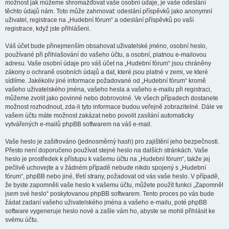
možnost jak můžeme shromažďovat vaše osobní údaje, je vaše odeslání
těchto údajů nám. Toto může zahrnovat: odeslání příspěvků jako anonymní
uživatel, registrace na „Hudební fórum“ a odeslání příspěvků po vaší
registrace, když jste přihlášeni.
Váš účet bude přinejmenším obsahovat uživatelské jméno, osobní heslo,
používané při přihlašování do vašeho účtu, a osobní, platnou e-mailovou
adresu. Vaše osobní údaje pro váš účet na „Hudební fórum“ jsou chráněny
zákony o ochraně osobních údajů a dat, které jsou platné v zemi, ve které
sídlíme. Jakékoliv jiné informace požadované od „Hudební fórum“ kromě
vašeho uživatelského jména, vašeho hesla a vašeho e-mailu při registraci,
můžeme zvolit jako povinné nebo dobrovolné. Ve všech případech dostanete
možnost rozhodnout, zda-li tyto informace budou veřejně zobrazitelné. Dále ve
vašem účtu máte možnost zakázat nebo povolit zasílání automaticky
vytvářených e-mailů phpBB softwarem na váš e-mail.
Vaše heslo je zašifrováno (jednosměrný hash) pro zajištění jeho bezpečnosti.
Přesto není doporučeno používat stejné heslo na dalších stránkách. Vaše
heslo je prostředek k přístupu k vašemu účtu na „Hudební fórum“, takže jej
pečlivě uchovejte a v žádném případě nebude nikdo spojený s „Hudební
fórum“, phpBB nebo jiné, třetí strany, požadovat od vás vaše heslo. V případě,
že byste zapomněli vaše heslo k vašemu účtu, můžete použít funkci „Zapomněl
jsem své heslo“ poskytovanou phpBB softwarem. Tento proces po vás bude
žádat zadaní vašeho uživatelského jména a vašeho e-mailu, poté phpBB
software vygeneruje heslo nové a zašle vám ho, abyste se mohli přihlásit ke
svému účtu.