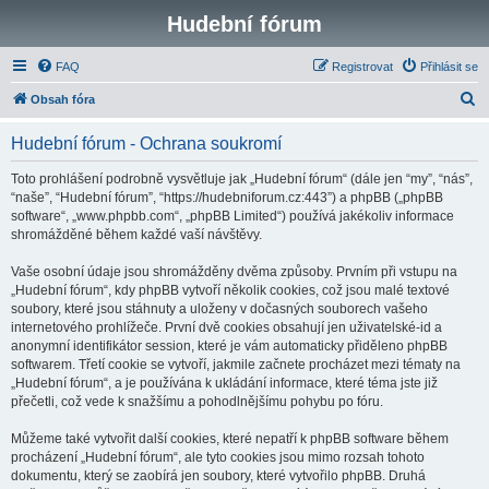
Hudební fórum
FAQ
Registrovat
Přihlásit se
H
Obsah fóra
l
Hudební fórum - Ochrana soukromí
e
d
Toto prohlášení podrobně vysvětluje jak „Hudební fórum“ (dále jen “my”, “nás”,
“naše”, “Hudební fórum”, “https://hudebniforum.cz:443”) a phpBB („phpBB
a
software“, „www.phpbb.com“, „phpBB Limited“) používá jakékoliv informace
t
shromážděné během každé vaší návštěvy.
Vaše osobní údaje jsou shromážděny dvěma způsoby. Prvním při vstupu na
„Hudební fórum“, kdy phpBB vytvoří několik cookies, což jsou malé textové
soubory, které jsou stáhnuty a uloženy v dočasných souborech vašeho
internetového prohlížeče. První dvě cookies obsahují jen uživatelské-id a
anonymní identifikátor session, které je vám automaticky přiděleno phpBB
softwarem. Třetí cookie se vytvoří, jakmile začnete procházet mezi tématy na
„Hudební fórum“, a je používána k ukládání informace, které téma jste již
přečetli, což vede k snažšímu a pohodlnějšímu pohybu po fóru.
Můžeme také vytvořit další cookies, které nepatří k phpBB software během
procházení „Hudební fórum“, ale tyto cookies jsou mimo rozsah tohoto
dokumentu, který se zaobírá jen soubory, které vytvořilo phpBB. Druhá