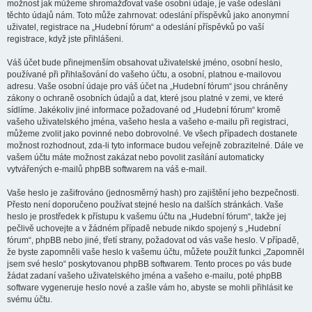
možnost jak můžeme shromažďovat vaše osobní údaje, je vaše odeslání
těchto údajů nám. Toto může zahrnovat: odeslání příspěvků jako anonymní
uživatel, registrace na „Hudební fórum“ a odeslání příspěvků po vaší
registrace, když jste přihlášeni.
Váš účet bude přinejmenším obsahovat uživatelské jméno, osobní heslo,
používané při přihlašování do vašeho účtu, a osobní, platnou e-mailovou
adresu. Vaše osobní údaje pro váš účet na „Hudební fórum“ jsou chráněny
zákony o ochraně osobních údajů a dat, které jsou platné v zemi, ve které
sídlíme. Jakékoliv jiné informace požadované od „Hudební fórum“ kromě
vašeho uživatelského jména, vašeho hesla a vašeho e-mailu při registraci,
můžeme zvolit jako povinné nebo dobrovolné. Ve všech případech dostanete
možnost rozhodnout, zda-li tyto informace budou veřejně zobrazitelné. Dále ve
vašem účtu máte možnost zakázat nebo povolit zasílání automaticky
vytvářených e-mailů phpBB softwarem na váš e-mail.
Vaše heslo je zašifrováno (jednosměrný hash) pro zajištění jeho bezpečnosti.
Přesto není doporučeno používat stejné heslo na dalších stránkách. Vaše
heslo je prostředek k přístupu k vašemu účtu na „Hudební fórum“, takže jej
pečlivě uchovejte a v žádném případě nebude nikdo spojený s „Hudební
fórum“, phpBB nebo jiné, třetí strany, požadovat od vás vaše heslo. V případě,
že byste zapomněli vaše heslo k vašemu účtu, můžete použít funkci „Zapomněl
jsem své heslo“ poskytovanou phpBB softwarem. Tento proces po vás bude
žádat zadaní vašeho uživatelského jména a vašeho e-mailu, poté phpBB
software vygeneruje heslo nové a zašle vám ho, abyste se mohli přihlásit ke
svému účtu.