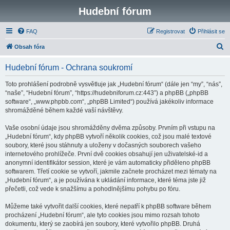
Hudební fórum
FAQ
Registrovat
Přihlásit se
H
Obsah fóra
l
Hudební fórum - Ochrana soukromí
e
d
Toto prohlášení podrobně vysvětluje jak „Hudební fórum“ (dále jen “my”, “nás”,
“naše”, “Hudební fórum”, “https://hudebniforum.cz:443”) a phpBB („phpBB
a
software“, „www.phpbb.com“, „phpBB Limited“) používá jakékoliv informace
t
shromážděné během každé vaší návštěvy.
Vaše osobní údaje jsou shromážděny dvěma způsoby. Prvním při vstupu na
„Hudební fórum“, kdy phpBB vytvoří několik cookies, což jsou malé textové
soubory, které jsou stáhnuty a uloženy v dočasných souborech vašeho
internetového prohlížeče. První dvě cookies obsahují jen uživatelské-id a
anonymní identifikátor session, které je vám automaticky přiděleno phpBB
softwarem. Třetí cookie se vytvoří, jakmile začnete procházet mezi tématy na
„Hudební fórum“, a je používána k ukládání informace, které téma jste již
přečetli, což vede k snažšímu a pohodlnějšímu pohybu po fóru.
Můžeme také vytvořit další cookies, které nepatří k phpBB software během
procházení „Hudební fórum“, ale tyto cookies jsou mimo rozsah tohoto
dokumentu, který se zaobírá jen soubory, které vytvořilo phpBB. Druhá