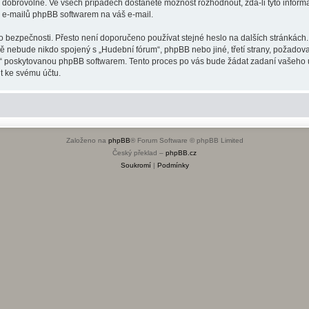
o dobrovolné. Ve všech případech dostanete možnost rozhodnout, zda-li tyto infor
h e-mailů phpBB softwarem na váš e-mail.
o bezpečnosti. Přesto není doporučeno používat stejné heslo na dalších stránkách.
dě nebude nikdo spojený s „Hudební fórum“, phpBB nebo jiné, třetí strany, požadov
o“ poskytovanou phpBB softwarem. Tento proces po vás bude žádat zadaní vašeho 
t ke svému účtu.
Založeno na
phpBB
® Forum Software © phpBB Limited
Český překlad –
phpBB.cz
Soukromí
|
Podmínky