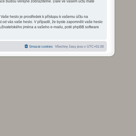
mace budou veřejně zobrazitelné. Dále ve vašem účtu máte
 Vaše heslo je prostředek k přístupu k vašemu účtu na
at od vás vaše heslo. V případě, že byste zapomněli vaše heslo
uživatelského jména a vašeho e-mailu, poté phpBB software
Smazat cookies
Všechny časy jsou v
UTC+01:00