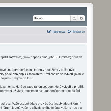
Hledat
Pokročilé hledání
Registrovat
Přihlásit se
 („phpBB software“, „www.phpbb.com“, „phpBB Limited“) používá
tové soubory, které jsou stáhnuty a uloženy v dočasných
cky přiděleno phpBB softwarem. Třetí cookie se vytvoří, jakmile
dlnějšímu pohybu po fóru.
okumentu, který se zaobírá jen soubory, které vytvořilo phpBB.
onymní uživatel, registrace na „Hudební fórum“ a odeslání
u adresu. Vaše osobní údaje pro váš účet na „Hudební fórum“
bní fórum“ kromě vašeho uživatelského jména, vašeho hesla a