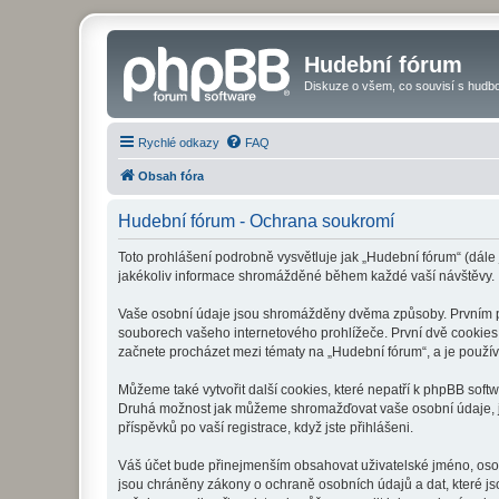
Hudební fórum
Diskuze o všem, co souvisí s hudbo
Rychlé odkazy
FAQ
Obsah fóra
Hudební fórum - Ochrana soukromí
Toto prohlášení podrobně vysvětluje jak „Hudební fórum“ (dále
jakékoliv informace shromážděné během každé vaší návštěvy.
Vaše osobní údaje jsou shromážděny dvěma způsoby. Prvním při
souborech vašeho internetového prohlížeče. První dvě cookies o
začnete procházet mezi tématy na „Hudební fórum“, a je používá
Můžeme také vytvořit další cookies, které nepatří k phpBB soft
Druhá možnost jak můžeme shromažďovat vaše osobní údaje, je 
příspěvků po vaší registrace, když jste přihlášeni.
Váš účet bude přinejmenším obsahovat uživatelské jméno, osob
jsou chráněny zákony o ochraně osobních údajů a dat, které js