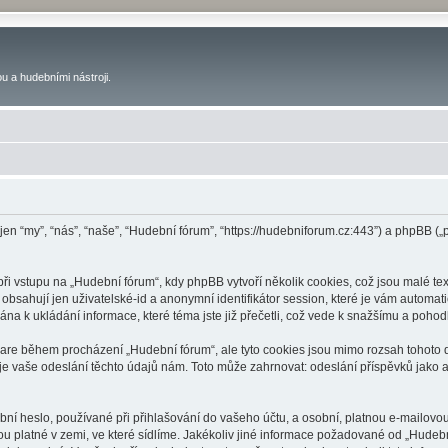
u a hudebními nástroji.
 jen “my”, “nás”, “naše”, “Hudební fórum”, “https://hudebniforum.cz:443”) a phpBB
 vstupu na „Hudební fórum“, kdy phpBB vytvoří několik cookies, což jsou malé tex
bsahují jen uživatelské-id a anonymní identifikátor session, které je vám automati
na k ukládání informace, které téma jste již přečetli, což vede k snažšímu a poho
ware během procházení „Hudební fórum“, ale tyto cookies jsou mimo rozsah tohoto d
vaše odeslání těchto údajů nám. Toto může zahrnovat: odeslání příspěvků jako an
ní heslo, používané při přihlašování do vašeho účtu, a osobní, platnou e-mailovo
ou platné v zemi, ve které sídlíme. Jakékoliv jiné informace požadované od „Hude