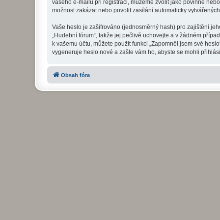
vašeho e-mailu při registraci, můžeme zvolit jako povinné neb
možnost zakázat nebo povolit zasílání automaticky vytvářenýc
Vaše heslo je zašifrováno (jednosměrný hash) pro zajištění jeh
„Hudební fórum“, takže jej pečlivě uchovejte a v žádném přípa
k vašemu účtu, můžete použít funkci „Zapomněl jsem své hesl
vygeneruje heslo nové a zašle vám ho, abyste se mohli přihlási
Obsah fóra