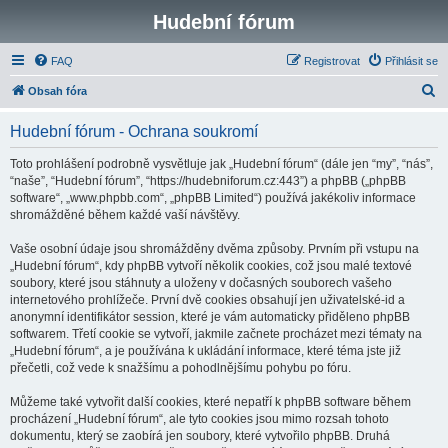
Hudební fórum
FAQ
Registrovat
Přihlásit se
H
Obsah fóra
l
Hudební fórum - Ochrana soukromí
e
d
Toto prohlášení podrobně vysvětluje jak „Hudební fórum“ (dále jen “my”, “nás”,
“naše”, “Hudební fórum”, “https://hudebniforum.cz:443”) a phpBB („phpBB
a
software“, „www.phpbb.com“, „phpBB Limited“) používá jakékoliv informace
t
shromážděné během každé vaší návštěvy.
Vaše osobní údaje jsou shromážděny dvěma způsoby. Prvním při vstupu na
„Hudební fórum“, kdy phpBB vytvoří několik cookies, což jsou malé textové
soubory, které jsou stáhnuty a uloženy v dočasných souborech vašeho
internetového prohlížeče. První dvě cookies obsahují jen uživatelské-id a
anonymní identifikátor session, které je vám automaticky přiděleno phpBB
softwarem. Třetí cookie se vytvoří, jakmile začnete procházet mezi tématy na
„Hudební fórum“, a je používána k ukládání informace, které téma jste již
přečetli, což vede k snažšímu a pohodlnějšímu pohybu po fóru.
Můžeme také vytvořit další cookies, které nepatří k phpBB software během
procházení „Hudební fórum“, ale tyto cookies jsou mimo rozsah tohoto
dokumentu, který se zaobírá jen soubory, které vytvořilo phpBB. Druhá