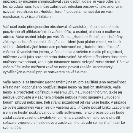
možnost jak můžeme shromažďovat vaše osobní údaje, je vaše odeslání
těchto údajů nám. Toto může zahrnovat: odeslání příspěvků jako anonymní
uživatel, registrace na „Hudební fórum“ a odeslání příspěvků po vaší
registrace, když jste přihlášeni.
Váš účet bude přinejmenším obsahovat uživatelské jméno, osobní heslo,
používané při přihlašování do vašeho účtu, a osobní, platnou e-mailovou
adresu. Vaše osobní údaje pro váš účet na „Hudební fórum“ jsou chráněny
zákony o ochraně osobních údajů a dat, které jsou platné v zemi, ve které
sídlíme. Jakékoliv jiné informace požadované od „Hudební fórum“ kromě
vašeho uživatelského jména, vašeho hesla a vašeho e-mailu při registraci,
můžeme zvolit jako povinné nebo dobrovolné. Ve všech případech dostanete
možnost rozhodnout, zda-li tyto informace budou veřejně zobrazitelné. Dále ve
vašem účtu máte možnost zakázat nebo povolit zasílání automaticky
vytvářených e-mailů phpBB softwarem na váš e-mail.
Vaše heslo je zašifrováno (jednosměrný hash) pro zajištění jeho bezpečnosti.
Přesto není doporučeno používat stejné heslo na dalších stránkách. Vaše
heslo je prostředek k přístupu k vašemu účtu na „Hudební fórum“, takže jej
pečlivě uchovejte a v žádném případě nebude nikdo spojený s „Hudební
fórum“, phpBB nebo jiné, třetí strany, požadovat od vás vaše heslo. V případě,
že byste zapomněli vaše heslo k vašemu účtu, můžete použít funkci „Zapomněl
jsem své heslo“ poskytovanou phpBB softwarem. Tento proces po vás bude
žádat zadaní vašeho uživatelského jména a vašeho e-mailu, poté phpBB
software vygeneruje heslo nové a zašle vám ho, abyste se mohli přihlásit ke
svému účtu.