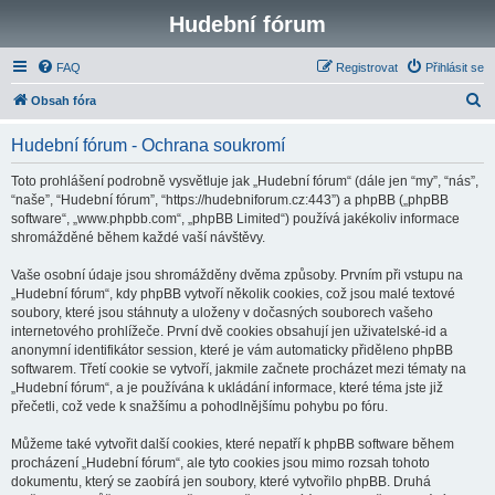
Hudební fórum
FAQ
Registrovat
Přihlásit se
H
Obsah fóra
l
Hudební fórum - Ochrana soukromí
e
d
Toto prohlášení podrobně vysvětluje jak „Hudební fórum“ (dále jen “my”, “nás”,
“naše”, “Hudební fórum”, “https://hudebniforum.cz:443”) a phpBB („phpBB
a
software“, „www.phpbb.com“, „phpBB Limited“) používá jakékoliv informace
t
shromážděné během každé vaší návštěvy.
Vaše osobní údaje jsou shromážděny dvěma způsoby. Prvním při vstupu na
„Hudební fórum“, kdy phpBB vytvoří několik cookies, což jsou malé textové
soubory, které jsou stáhnuty a uloženy v dočasných souborech vašeho
internetového prohlížeče. První dvě cookies obsahují jen uživatelské-id a
anonymní identifikátor session, které je vám automaticky přiděleno phpBB
softwarem. Třetí cookie se vytvoří, jakmile začnete procházet mezi tématy na
„Hudební fórum“, a je používána k ukládání informace, které téma jste již
přečetli, což vede k snažšímu a pohodlnějšímu pohybu po fóru.
Můžeme také vytvořit další cookies, které nepatří k phpBB software během
procházení „Hudební fórum“, ale tyto cookies jsou mimo rozsah tohoto
dokumentu, který se zaobírá jen soubory, které vytvořilo phpBB. Druhá