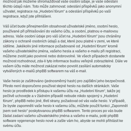
možnost jak můžeme shromažďovat vaše osobní údaje, je vaše odeslání
těchto údajů nám. Toto může zahrnovat: odeslání příspěvků jako anonymní
uživatel, registrace na „Hudební fórum“ a odeslání příspěvků po vaší
registrace, když jste přihlášeni.
Váš účet bude přinejmenším obsahovat uživatelské jméno, osobní heslo,
používané při přihlašování do vašeho účtu, a osobní, platnou e-mailovou
adresu. Vaše osobní údaje pro váš účet na „Hudební fórum“ jsou chráněny
zákony o ochraně osobních údajů a dat, které jsou platné v zemi, ve které
sídlíme. Jakékoliv jiné informace požadované od „Hudební fórum“ kromě
vašeho uživatelského jména, vašeho hesla a vašeho e-mailu při registraci,
můžeme zvolit jako povinné nebo dobrovolné. Ve všech případech dostanete
možnost rozhodnout, zda-li tyto informace budou veřejně zobrazitelné. Dále ve
vašem účtu máte možnost zakázat nebo povolit zasílání automaticky
vytvářených e-mailů phpBB softwarem na váš e-mail.
Vaše heslo je zašifrováno (jednosměrný hash) pro zajištění jeho bezpečnosti.
Přesto není doporučeno používat stejné heslo na dalších stránkách. Vaše
heslo je prostředek k přístupu k vašemu účtu na „Hudební fórum“, takže jej
pečlivě uchovejte a v žádném případě nebude nikdo spojený s „Hudební
fórum“, phpBB nebo jiné, třetí strany, požadovat od vás vaše heslo. V případě,
že byste zapomněli vaše heslo k vašemu účtu, můžete použít funkci „Zapomněl
jsem své heslo“ poskytovanou phpBB softwarem. Tento proces po vás bude
žádat zadaní vašeho uživatelského jména a vašeho e-mailu, poté phpBB
software vygeneruje heslo nové a zašle vám ho, abyste se mohli přihlásit ke
svému účtu.