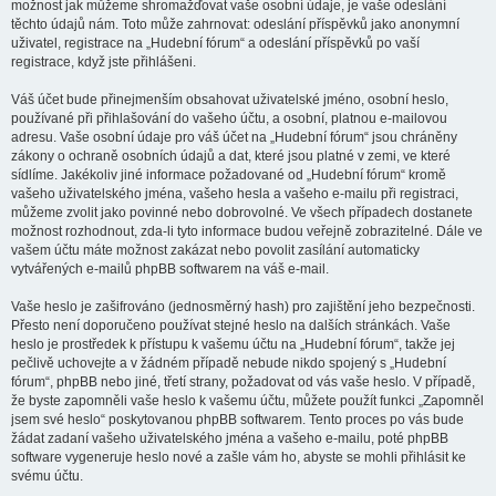
možnost jak můžeme shromažďovat vaše osobní údaje, je vaše odeslání
těchto údajů nám. Toto může zahrnovat: odeslání příspěvků jako anonymní
uživatel, registrace na „Hudební fórum“ a odeslání příspěvků po vaší
registrace, když jste přihlášeni.
Váš účet bude přinejmenším obsahovat uživatelské jméno, osobní heslo,
používané při přihlašování do vašeho účtu, a osobní, platnou e-mailovou
adresu. Vaše osobní údaje pro váš účet na „Hudební fórum“ jsou chráněny
zákony o ochraně osobních údajů a dat, které jsou platné v zemi, ve které
sídlíme. Jakékoliv jiné informace požadované od „Hudební fórum“ kromě
vašeho uživatelského jména, vašeho hesla a vašeho e-mailu při registraci,
můžeme zvolit jako povinné nebo dobrovolné. Ve všech případech dostanete
možnost rozhodnout, zda-li tyto informace budou veřejně zobrazitelné. Dále ve
vašem účtu máte možnost zakázat nebo povolit zasílání automaticky
vytvářených e-mailů phpBB softwarem na váš e-mail.
Vaše heslo je zašifrováno (jednosměrný hash) pro zajištění jeho bezpečnosti.
Přesto není doporučeno používat stejné heslo na dalších stránkách. Vaše
heslo je prostředek k přístupu k vašemu účtu na „Hudební fórum“, takže jej
pečlivě uchovejte a v žádném případě nebude nikdo spojený s „Hudební
fórum“, phpBB nebo jiné, třetí strany, požadovat od vás vaše heslo. V případě,
že byste zapomněli vaše heslo k vašemu účtu, můžete použít funkci „Zapomněl
jsem své heslo“ poskytovanou phpBB softwarem. Tento proces po vás bude
žádat zadaní vašeho uživatelského jména a vašeho e-mailu, poté phpBB
software vygeneruje heslo nové a zašle vám ho, abyste se mohli přihlásit ke
svému účtu.