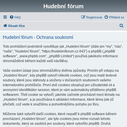
Hudební fórum
FAQ
Registrovat
Přihlásit se
H
Obsah fóra
l
Hudební fórum - Ochrana soukromí
e
d
Toto prohlášení podrobně vysvětluje jak „Hudební fórum“ (dále jen “my”, “nás”,
“naše”, “Hudební fórum”, “https://hudebniforum.cz:443”) a phpBB („phpBB
a
software“, „www.phpbb.com“, „phpBB Limited“) používá jakékoliv informace
t
shromážděné během každé vaší návštěvy.
Vaše osobní údaje jsou shromážděny dvěma způsoby. Prvním při vstupu na
„Hudební fórum“, kdy phpBB vytvoří několik cookies, což jsou malé textové
soubory, které jsou stáhnuty a uloženy v dočasných souborech vašeho
internetového prohlížeče. První dvě cookies obsahují jen uživatelské-id a
anonymní identifikátor session, které je vám automaticky přiděleno phpBB
softwarem. Třetí cookie se vytvoří, jakmile začnete procházet mezi tématy na
„Hudební fórum“, a je používána k ukládání informace, které téma jste již
přečetli, což vede k snažšímu a pohodlnějšímu pohybu po fóru.
Můžeme také vytvořit další cookies, které nepatří k phpBB software během
procházení „Hudební fórum“, ale tyto cookies jsou mimo rozsah tohoto
dokumentu, který se zaobírá jen soubory, které vytvořilo phpBB. Druhá