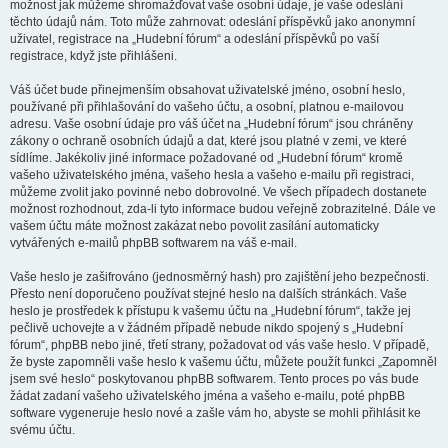
možnost jak můžeme shromažďovat vaše osobní údaje, je vaše odeslání
těchto údajů nám. Toto může zahrnovat: odeslání příspěvků jako anonymní
uživatel, registrace na „Hudební fórum“ a odeslání příspěvků po vaší
registrace, když jste přihlášeni.
Váš účet bude přinejmenším obsahovat uživatelské jméno, osobní heslo,
používané při přihlašování do vašeho účtu, a osobní, platnou e-mailovou
adresu. Vaše osobní údaje pro váš účet na „Hudební fórum“ jsou chráněny
zákony o ochraně osobních údajů a dat, které jsou platné v zemi, ve které
sídlíme. Jakékoliv jiné informace požadované od „Hudební fórum“ kromě
vašeho uživatelského jména, vašeho hesla a vašeho e-mailu při registraci,
můžeme zvolit jako povinné nebo dobrovolné. Ve všech případech dostanete
možnost rozhodnout, zda-li tyto informace budou veřejně zobrazitelné. Dále ve
vašem účtu máte možnost zakázat nebo povolit zasílání automaticky
vytvářených e-mailů phpBB softwarem na váš e-mail.
Vaše heslo je zašifrováno (jednosměrný hash) pro zajištění jeho bezpečnosti.
Přesto není doporučeno používat stejné heslo na dalších stránkách. Vaše
heslo je prostředek k přístupu k vašemu účtu na „Hudební fórum“, takže jej
pečlivě uchovejte a v žádném případě nebude nikdo spojený s „Hudební
fórum“, phpBB nebo jiné, třetí strany, požadovat od vás vaše heslo. V případě,
že byste zapomněli vaše heslo k vašemu účtu, můžete použít funkci „Zapomněl
jsem své heslo“ poskytovanou phpBB softwarem. Tento proces po vás bude
žádat zadaní vašeho uživatelského jména a vašeho e-mailu, poté phpBB
software vygeneruje heslo nové a zašle vám ho, abyste se mohli přihlásit ke
svému účtu.