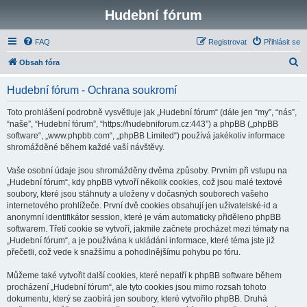
Hudební fórum
FAQ
Registrovat
Přihlásit se
H
Obsah fóra
l
Hudební fórum - Ochrana soukromí
e
d
Toto prohlášení podrobně vysvětluje jak „Hudební fórum“ (dále jen “my”, “nás”,
“naše”, “Hudební fórum”, “https://hudebniforum.cz:443”) a phpBB („phpBB
a
software“, „www.phpbb.com“, „phpBB Limited“) používá jakékoliv informace
t
shromážděné během každé vaší návštěvy.
Vaše osobní údaje jsou shromážděny dvěma způsoby. Prvním při vstupu na
„Hudební fórum“, kdy phpBB vytvoří několik cookies, což jsou malé textové
soubory, které jsou stáhnuty a uloženy v dočasných souborech vašeho
internetového prohlížeče. První dvě cookies obsahují jen uživatelské-id a
anonymní identifikátor session, které je vám automaticky přiděleno phpBB
softwarem. Třetí cookie se vytvoří, jakmile začnete procházet mezi tématy na
„Hudební fórum“, a je používána k ukládání informace, které téma jste již
přečetli, což vede k snažšímu a pohodlnějšímu pohybu po fóru.
Můžeme také vytvořit další cookies, které nepatří k phpBB software během
procházení „Hudební fórum“, ale tyto cookies jsou mimo rozsah tohoto
dokumentu, který se zaobírá jen soubory, které vytvořilo phpBB. Druhá