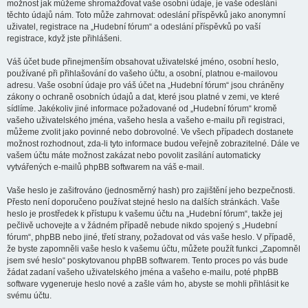
možnost jak můžeme shromažďovat vaše osobní údaje, je vaše odeslání
těchto údajů nám. Toto může zahrnovat: odeslání příspěvků jako anonymní
uživatel, registrace na „Hudební fórum“ a odeslání příspěvků po vaší
registrace, když jste přihlášeni.
Váš účet bude přinejmenším obsahovat uživatelské jméno, osobní heslo,
používané při přihlašování do vašeho účtu, a osobní, platnou e-mailovou
adresu. Vaše osobní údaje pro váš účet na „Hudební fórum“ jsou chráněny
zákony o ochraně osobních údajů a dat, které jsou platné v zemi, ve které
sídlíme. Jakékoliv jiné informace požadované od „Hudební fórum“ kromě
vašeho uživatelského jména, vašeho hesla a vašeho e-mailu při registraci,
můžeme zvolit jako povinné nebo dobrovolné. Ve všech případech dostanete
možnost rozhodnout, zda-li tyto informace budou veřejně zobrazitelné. Dále ve
vašem účtu máte možnost zakázat nebo povolit zasílání automaticky
vytvářených e-mailů phpBB softwarem na váš e-mail.
Vaše heslo je zašifrováno (jednosměrný hash) pro zajištění jeho bezpečnosti.
Přesto není doporučeno používat stejné heslo na dalších stránkách. Vaše
heslo je prostředek k přístupu k vašemu účtu na „Hudební fórum“, takže jej
pečlivě uchovejte a v žádném případě nebude nikdo spojený s „Hudební
fórum“, phpBB nebo jiné, třetí strany, požadovat od vás vaše heslo. V případě,
že byste zapomněli vaše heslo k vašemu účtu, můžete použít funkci „Zapomněl
jsem své heslo“ poskytovanou phpBB softwarem. Tento proces po vás bude
žádat zadaní vašeho uživatelského jména a vašeho e-mailu, poté phpBB
software vygeneruje heslo nové a zašle vám ho, abyste se mohli přihlásit ke
svému účtu.