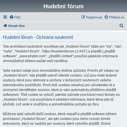
Hudební fórum
FAQ
Registrovat
Přihlásit se
H
Obsah fóra
l
Hudební fórum - Ochrana soukromí
e
d
Toto prohlášení podrobně vysvětluje jak „Hudební fórum“ (dále jen “my”, “nás”,
“naše”, “Hudební fórum”, “https://hudebniforum.cz:443”) a phpBB („phpBB
a
software“, „www.phpbb.com“, „phpBB Limited“) používá jakékoliv informace
t
shromážděné během každé vaší návštěvy.
Vaše osobní údaje jsou shromážděny dvěma způsoby. Prvním při vstupu na
„Hudební fórum“, kdy phpBB vytvoří několik cookies, což jsou malé textové
soubory, které jsou stáhnuty a uloženy v dočasných souborech vašeho
internetového prohlížeče. První dvě cookies obsahují jen uživatelské-id a
anonymní identifikátor session, které je vám automaticky přiděleno phpBB
softwarem. Třetí cookie se vytvoří, jakmile začnete procházet mezi tématy na
„Hudební fórum“, a je používána k ukládání informace, které téma jste již
přečetli, což vede k snažšímu a pohodlnějšímu pohybu po fóru.
Můžeme také vytvořit další cookies, které nepatří k phpBB software během
procházení „Hudební fórum“, ale tyto cookies jsou mimo rozsah tohoto
dokumentu, který se zaobírá jen soubory, které vytvořilo phpBB. Druhá