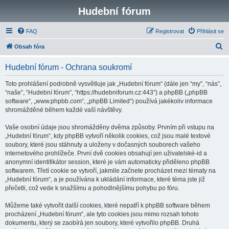
Hudební fórum
FAQ
Registrovat
Přihlásit se
H
Obsah fóra
l
Hudební fórum - Ochrana soukromí
e
d
Toto prohlášení podrobně vysvětluje jak „Hudební fórum“ (dále jen “my”, “nás”,
“naše”, “Hudební fórum”, “https://hudebniforum.cz:443”) a phpBB („phpBB
a
software“, „www.phpbb.com“, „phpBB Limited“) používá jakékoliv informace
t
shromážděné během každé vaší návštěvy.
Vaše osobní údaje jsou shromážděny dvěma způsoby. Prvním při vstupu na
„Hudební fórum“, kdy phpBB vytvoří několik cookies, což jsou malé textové
soubory, které jsou stáhnuty a uloženy v dočasných souborech vašeho
internetového prohlížeče. První dvě cookies obsahují jen uživatelské-id a
anonymní identifikátor session, které je vám automaticky přiděleno phpBB
softwarem. Třetí cookie se vytvoří, jakmile začnete procházet mezi tématy na
„Hudební fórum“, a je používána k ukládání informace, které téma jste již
přečetli, což vede k snažšímu a pohodlnějšímu pohybu po fóru.
Můžeme také vytvořit další cookies, které nepatří k phpBB software během
procházení „Hudební fórum“, ale tyto cookies jsou mimo rozsah tohoto
dokumentu, který se zaobírá jen soubory, které vytvořilo phpBB. Druhá