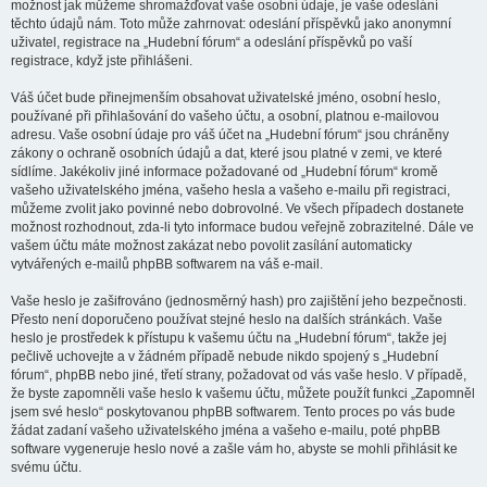
možnost jak můžeme shromažďovat vaše osobní údaje, je vaše odeslání
těchto údajů nám. Toto může zahrnovat: odeslání příspěvků jako anonymní
uživatel, registrace na „Hudební fórum“ a odeslání příspěvků po vaší
registrace, když jste přihlášeni.
Váš účet bude přinejmenším obsahovat uživatelské jméno, osobní heslo,
používané při přihlašování do vašeho účtu, a osobní, platnou e-mailovou
adresu. Vaše osobní údaje pro váš účet na „Hudební fórum“ jsou chráněny
zákony o ochraně osobních údajů a dat, které jsou platné v zemi, ve které
sídlíme. Jakékoliv jiné informace požadované od „Hudební fórum“ kromě
vašeho uživatelského jména, vašeho hesla a vašeho e-mailu při registraci,
můžeme zvolit jako povinné nebo dobrovolné. Ve všech případech dostanete
možnost rozhodnout, zda-li tyto informace budou veřejně zobrazitelné. Dále ve
vašem účtu máte možnost zakázat nebo povolit zasílání automaticky
vytvářených e-mailů phpBB softwarem na váš e-mail.
Vaše heslo je zašifrováno (jednosměrný hash) pro zajištění jeho bezpečnosti.
Přesto není doporučeno používat stejné heslo na dalších stránkách. Vaše
heslo je prostředek k přístupu k vašemu účtu na „Hudební fórum“, takže jej
pečlivě uchovejte a v žádném případě nebude nikdo spojený s „Hudební
fórum“, phpBB nebo jiné, třetí strany, požadovat od vás vaše heslo. V případě,
že byste zapomněli vaše heslo k vašemu účtu, můžete použít funkci „Zapomněl
jsem své heslo“ poskytovanou phpBB softwarem. Tento proces po vás bude
žádat zadaní vašeho uživatelského jména a vašeho e-mailu, poté phpBB
software vygeneruje heslo nové a zašle vám ho, abyste se mohli přihlásit ke
svému účtu.