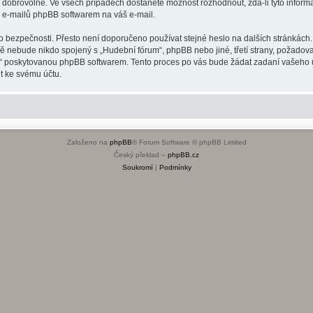
o dobrovolné. Ve všech případech dostanete možnost rozhodnout, zda-li tyto infor
h e-mailů phpBB softwarem na váš e-mail.
o bezpečnosti. Přesto není doporučeno používat stejné heslo na dalších stránkách.
dě nebude nikdo spojený s „Hudební fórum“, phpBB nebo jiné, třetí strany, požadov
o“ poskytovanou phpBB softwarem. Tento proces po vás bude žádat zadaní vašeho 
t ke svému účtu.
Založeno na
phpBB
® Forum Software © phpBB Limited
Český překlad –
phpBB.cz
Soukromí
|
Podmínky