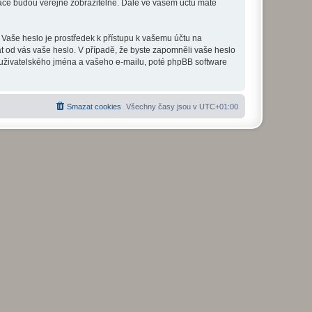
mace budou veřejně zobrazitelné. Dále ve vašem účtu máte
 Vaše heslo je prostředek k přístupu k vašemu účtu na
at od vás vaše heslo. V případě, že byste zapomněli vaše heslo
uživatelského jména a vašeho e-mailu, poté phpBB software
Smazat cookies
Všechny časy jsou v
UTC+01:00