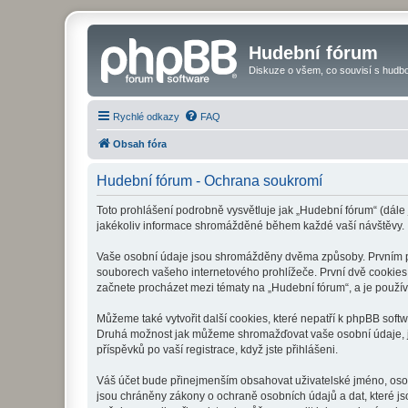
Hudební fórum
Diskuze o všem, co souvisí s hudbo
Rychlé odkazy
FAQ
Obsah fóra
Hudební fórum - Ochrana soukromí
Toto prohlášení podrobně vysvětluje jak „Hudební fórum“ (dále
jakékoliv informace shromážděné během každé vaší návštěvy.
Vaše osobní údaje jsou shromážděny dvěma způsoby. Prvním při
souborech vašeho internetového prohlížeče. První dvě cookies o
začnete procházet mezi tématy na „Hudební fórum“, a je používá
Můžeme také vytvořit další cookies, které nepatří k phpBB soft
Druhá možnost jak můžeme shromažďovat vaše osobní údaje, je 
příspěvků po vaší registrace, když jste přihlášeni.
Váš účet bude přinejmenším obsahovat uživatelské jméno, osob
jsou chráněny zákony o ochraně osobních údajů a dat, které js