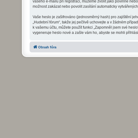
vašeho e-mailu při registraci, můžeme zvolit jako povinné neb
možnost zakázat nebo povolit zasílání automaticky vytvářenýc
Vaše heslo je zašifrováno (jednosměrný hash) pro zajištění jeh
„Hudební fórum“, takže jej pečlivě uchovejte a v žádném přípa
k vašemu účtu, můžete použít funkci „Zapomněl jsem své hesl
vygeneruje heslo nové a zašle vám ho, abyste se mohli přihlási
Obsah fóra