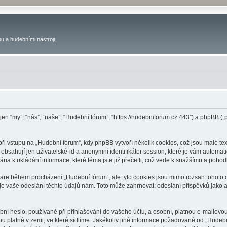
u a hudebními nástroji.
 jen “my”, “nás”, “naše”, “Hudební fórum”, “https://hudebniforum.cz:443”) a phpBB
 vstupu na „Hudební fórum“, kdy phpBB vytvoří několik cookies, což jsou malé tex
bsahují jen uživatelské-id a anonymní identifikátor session, které je vám automati
na k ukládání informace, které téma jste již přečetli, což vede k snažšímu a poho
ware během procházení „Hudební fórum“, ale tyto cookies jsou mimo rozsah tohoto d
vaše odeslání těchto údajů nám. Toto může zahrnovat: odeslání příspěvků jako an
ní heslo, používané při přihlašování do vašeho účtu, a osobní, platnou e-mailovo
ou platné v zemi, ve které sídlíme. Jakékoliv jiné informace požadované od „Hude