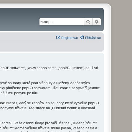
Hledat
Pokročilé hledání
Registrovat
Přihlásit se
 („phpBB software“, „www.phpbb.com“, „phpBB Limited“) používá
tové soubory, které jsou stáhnuty a uloženy v dočasných
cky přiděleno phpBB softwarem. Třetí cookie se vytvoří, jakmile
dlnějšímu pohybu po fóru.
okumentu, který se zaobírá jen soubory, které vytvořilo phpBB.
onymní uživatel, registrace na „Hudební fórum“ a odeslání
u adresu. Vaše osobní údaje pro váš účet na „Hudební fórum“
bní fórum“ kromě vašeho uživatelského jména, vašeho hesla a