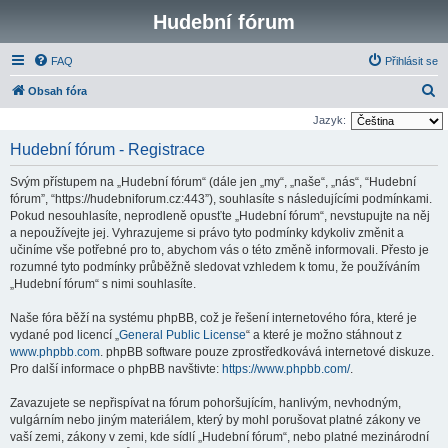
Hudební fórum
FAQ
Přihlásit se
H
Obsah fóra
l
Jazyk:
e
Hudební fórum - Registrace
d
Svým přístupem na „Hudební fórum“ (dále jen „my“, „naše“, „nás“, “Hudební
a
fórum”, “https://hudebniforum.cz:443”), souhlasíte s následujícími podmínkami.
t
Pokud nesouhlasíte, neprodleně opusťte „Hudební fórum“, nevstupujte na něj
a nepoužívejte jej. Vyhrazujeme si právo tyto podmínky kdykoliv změnit a
učiníme vše potřebné pro to, abychom vás o této změně informovali. Přesto je
rozumné tyto podmínky průběžně sledovat vzhledem k tomu, že používáním
„Hudební fórum“ s nimi souhlasíte.
Naše fóra běží na systému phpBB, což je řešení internetového fóra, které je
vydané pod licencí „
General Public License
“ a které je možno stáhnout z
www.phpbb.com
. phpBB software pouze zprostředkovává internetové diskuze.
Pro další informace o phpBB navštivte:
https://www.phpbb.com/
.
Zavazujete se nepřispívat na fórum pohoršujícím, hanlivým, nevhodným,
vulgárním nebo jiným materiálem, který by mohl porušovat platné zákony ve
vaší zemi, zákony v zemi, kde sídlí „Hudební fórum“, nebo platné mezinárodní