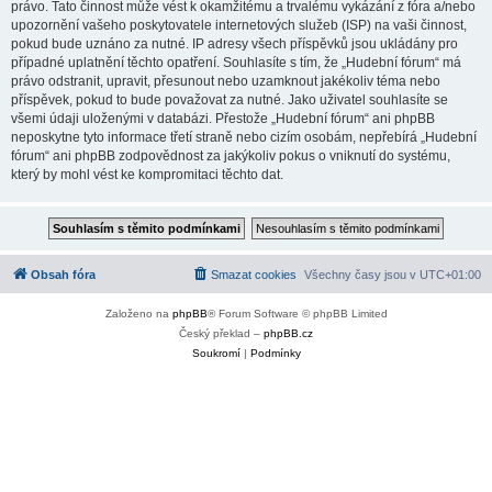
právo. Tato činnost může vést k okamžitému a trvalému vykázání z fóra a/nebo
upozornění vašeho poskytovatele internetových služeb (ISP) na vaši činnost,
pokud bude uznáno za nutné. IP adresy všech příspěvků jsou ukládány pro
případné uplatnění těchto opatření. Souhlasíte s tím, že „Hudební fórum“ má
právo odstranit, upravit, přesunout nebo uzamknout jakékoliv téma nebo
příspěvek, pokud to bude považovat za nutné. Jako uživatel souhlasíte se
všemi údaji uloženými v databázi. Přestože „Hudební fórum“ ani phpBB
neposkytne tyto informace třetí straně nebo cizím osobám, nepřebírá „Hudební
fórum“ ani phpBB zodpovědnost za jakýkoliv pokus o vniknutí do systému,
který by mohl vést ke kompromitaci těchto dat.
Obsah fóra
Smazat cookies
Všechny časy jsou v
UTC+01:00
Založeno na
phpBB
® Forum Software © phpBB Limited
Český překlad –
phpBB.cz
Soukromí
|
Podmínky