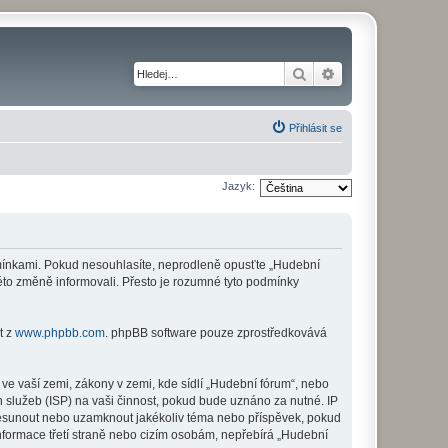
Hledat
Pokročilé hledání
Přihlásit se
Jazyk:
odmínkami. Pokud nesouhlasíte, neprodleně opusťte „Hudební
této změně informovali. Přesto je rozumné tyto podmínky
t z
www.phpbb.com
. phpBB software pouze zprostředkovává
ve vaší zemi, zákony v zemi, kde sídlí „Hudební fórum“, nebo
 služeb (ISP) na vaši činnost, pokud bude uznáno za nutné. IP
 přesunout nebo uzamknout jakékoliv téma nebo příspěvek, pokud
nformace třetí straně nebo cizím osobám, nepřebírá „Hudební