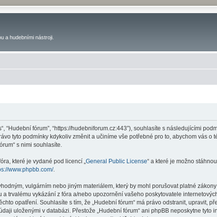
u a hudebními nástroji.
s“, “Hudební fórum”, “https://hudebniforum.cz:443”), souhlasíte s následujícími p
právo tyto podmínky kdykoliv změnit a učiníme vše potřebné pro to, abychom vás o 
rum“ s nimi souhlasíte.
ra, které je vydané pod licencí „
General Public License
“ a které je možno stáhnou
ps://www.phpbb.com/
.
vhodným, vulgárním nebo jiným materiálem, který by mohl porušovat platné zákony 
 a trvalému vykázání z fóra a/nebo upozornění vašeho poskytovatele internetových
ěchto opatření. Souhlasíte s tím, že „Hudební fórum“ má právo odstranit, upravit,
 údaji uloženými v databázi. Přestože „Hudební fórum“ ani phpBB neposkytne tyto i