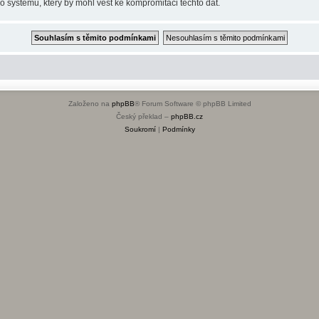
o systému, který by mohl vést ke kompromitaci těchto dat.
Založeno na
phpBB
® Forum Software © phpBB Limited
Český překlad –
phpBB.cz
Soukromí
|
Podmínky