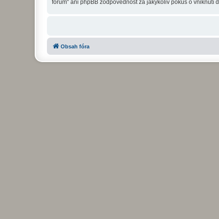
fórum“ ani phpBB zodpovědnost za jakýkoliv pokus o vniknutí d
Obsah fóra