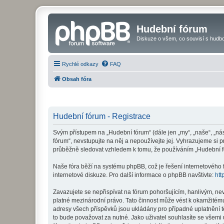
Hudební fórum
Diskuze o všem, co souvisí s hudbo
Rychlé odkazy
FAQ
Obsah fóra
Hudební fórum - Registrace
Svým přístupem na „Hudební fórum“ (dále jen „my“, „naše“, „ná
fórum“, nevstupujte na něj a nepoužívejte jej. Vyhrazujeme si 
průběžně sledovat vzhledem k tomu, že používáním „Hudební fó
Naše fóra běží na systému phpBB, což je řešení internetového fó
internetové diskuze. Pro další informace o phpBB navštivte:
htt
Zavazujete se nepřispívat na fórum pohoršujícím, hanlivým, ne
platné mezinárodní právo. Tato činnost může vést k okamžitému
adresy všech příspěvků jsou ukládány pro případné uplatnění t
to bude považovat za nutné. Jako uživatel souhlasíte se všemi