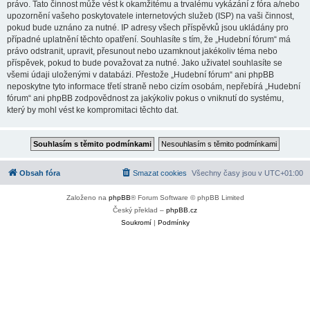
právo. Tato činnost může vést k okamžitému a trvalému vykázání z fóra a/nebo
upozornění vašeho poskytovatele internetových služeb (ISP) na vaši činnost,
pokud bude uznáno za nutné. IP adresy všech příspěvků jsou ukládány pro
případné uplatnění těchto opatření. Souhlasíte s tím, že „Hudební fórum“ má
právo odstranit, upravit, přesunout nebo uzamknout jakékoliv téma nebo
příspěvek, pokud to bude považovat za nutné. Jako uživatel souhlasíte se
všemi údaji uloženými v databázi. Přestože „Hudební fórum“ ani phpBB
neposkytne tyto informace třetí straně nebo cizím osobám, nepřebírá „Hudební
fórum“ ani phpBB zodpovědnost za jakýkoliv pokus o vniknutí do systému,
který by mohl vést ke kompromitaci těchto dat.
Obsah fóra
Smazat cookies
Všechny časy jsou v
UTC+01:00
Založeno na
phpBB
® Forum Software © phpBB Limited
Český překlad –
phpBB.cz
Soukromí
|
Podmínky