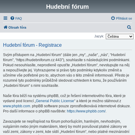
Hudební fórum
FAQ
Přihlásit se
H
Obsah fóra
l
Jazyk:
e
Hudební fórum - Registrace
d
Svým přístupem na „Hudební fórum“ (dále jen „my“, „naše“, „nás“, “Hudební
a
fórum”, “https://hudebniforum.cz:443”), souhlasíte s následujícími podmínkami.
t
Pokud nesouhlasíte, neprodleně opusťte „Hudební fórum“, nevstupujte na něj
a nepoužívejte jej. Vyhrazujeme si právo tyto podmínky kdykoliv změnit a
učiníme vše potřebné pro to, abychom vás o této změně informovali. Přesto je
rozumné tyto podmínky průběžně sledovat vzhledem k tomu, že používáním
„Hudební fórum“ s nimi souhlasíte.
Naše fóra běží na systému phpBB, což je řešení internetového fóra, které je
vydané pod licencí „
General Public License
“ a které je možno stáhnout z
www.phpbb.com
. phpBB software pouze zprostředkovává internetové diskuze.
Pro další informace o phpBB navštivte:
https://www.phpbb.com/
.
Zavazujete se nepřispívat na fórum pohoršujícím, hanlivým, nevhodným,
vulgárním nebo jiným materiálem, který by mohl porušovat platné zákony ve
vaší zemi, zákony v zemi, kde sídlí „Hudební fórum“, nebo platné mezinárodní