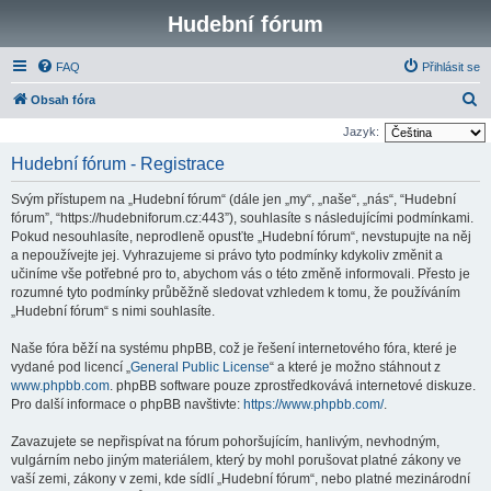
Hudební fórum
FAQ
Přihlásit se
H
Obsah fóra
l
Jazyk:
e
Hudební fórum - Registrace
d
Svým přístupem na „Hudební fórum“ (dále jen „my“, „naše“, „nás“, “Hudební
a
fórum”, “https://hudebniforum.cz:443”), souhlasíte s následujícími podmínkami.
t
Pokud nesouhlasíte, neprodleně opusťte „Hudební fórum“, nevstupujte na něj
a nepoužívejte jej. Vyhrazujeme si právo tyto podmínky kdykoliv změnit a
učiníme vše potřebné pro to, abychom vás o této změně informovali. Přesto je
rozumné tyto podmínky průběžně sledovat vzhledem k tomu, že používáním
„Hudební fórum“ s nimi souhlasíte.
Naše fóra běží na systému phpBB, což je řešení internetového fóra, které je
vydané pod licencí „
General Public License
“ a které je možno stáhnout z
www.phpbb.com
. phpBB software pouze zprostředkovává internetové diskuze.
Pro další informace o phpBB navštivte:
https://www.phpbb.com/
.
Zavazujete se nepřispívat na fórum pohoršujícím, hanlivým, nevhodným,
vulgárním nebo jiným materiálem, který by mohl porušovat platné zákony ve
vaší zemi, zákony v zemi, kde sídlí „Hudební fórum“, nebo platné mezinárodní