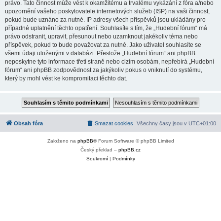
právo. Tato činnost může vést k okamžitému a trvalému vykázání z fóra a/nebo
upozornění vašeho poskytovatele internetových služeb (ISP) na vaši činnost,
pokud bude uznáno za nutné. IP adresy všech příspěvků jsou ukládány pro
případné uplatnění těchto opatření. Souhlasíte s tím, že „Hudební fórum“ má
právo odstranit, upravit, přesunout nebo uzamknout jakékoliv téma nebo
příspěvek, pokud to bude považovat za nutné. Jako uživatel souhlasíte se
všemi údaji uloženými v databázi. Přestože „Hudební fórum“ ani phpBB
neposkytne tyto informace třetí straně nebo cizím osobám, nepřebírá „Hudební
fórum“ ani phpBB zodpovědnost za jakýkoliv pokus o vniknutí do systému,
který by mohl vést ke kompromitaci těchto dat.
Obsah fóra
Smazat cookies
Všechny časy jsou v
UTC+01:00
Založeno na
phpBB
® Forum Software © phpBB Limited
Český překlad –
phpBB.cz
Soukromí
|
Podmínky