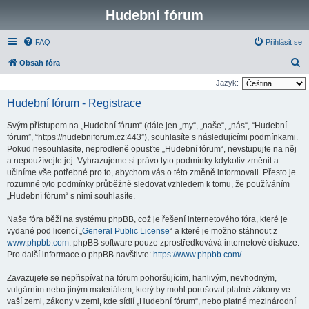
Hudební fórum
FAQ
Přihlásit se
H
Obsah fóra
l
Jazyk:
e
Hudební fórum - Registrace
d
Svým přístupem na „Hudební fórum“ (dále jen „my“, „naše“, „nás“, “Hudební
a
fórum”, “https://hudebniforum.cz:443”), souhlasíte s následujícími podmínkami.
t
Pokud nesouhlasíte, neprodleně opusťte „Hudební fórum“, nevstupujte na něj
a nepoužívejte jej. Vyhrazujeme si právo tyto podmínky kdykoliv změnit a
učiníme vše potřebné pro to, abychom vás o této změně informovali. Přesto je
rozumné tyto podmínky průběžně sledovat vzhledem k tomu, že používáním
„Hudební fórum“ s nimi souhlasíte.
Naše fóra běží na systému phpBB, což je řešení internetového fóra, které je
vydané pod licencí „
General Public License
“ a které je možno stáhnout z
www.phpbb.com
. phpBB software pouze zprostředkovává internetové diskuze.
Pro další informace o phpBB navštivte:
https://www.phpbb.com/
.
Zavazujete se nepřispívat na fórum pohoršujícím, hanlivým, nevhodným,
vulgárním nebo jiným materiálem, který by mohl porušovat platné zákony ve
vaší zemi, zákony v zemi, kde sídlí „Hudební fórum“, nebo platné mezinárodní