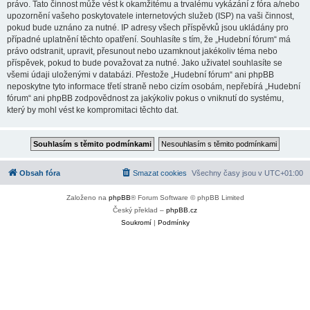
právo. Tato činnost může vést k okamžitému a trvalému vykázání z fóra a/nebo
upozornění vašeho poskytovatele internetových služeb (ISP) na vaši činnost,
pokud bude uznáno za nutné. IP adresy všech příspěvků jsou ukládány pro
případné uplatnění těchto opatření. Souhlasíte s tím, že „Hudební fórum“ má
právo odstranit, upravit, přesunout nebo uzamknout jakékoliv téma nebo
příspěvek, pokud to bude považovat za nutné. Jako uživatel souhlasíte se
všemi údaji uloženými v databázi. Přestože „Hudební fórum“ ani phpBB
neposkytne tyto informace třetí straně nebo cizím osobám, nepřebírá „Hudební
fórum“ ani phpBB zodpovědnost za jakýkoliv pokus o vniknutí do systému,
který by mohl vést ke kompromitaci těchto dat.
Obsah fóra
Smazat cookies
Všechny časy jsou v
UTC+01:00
Založeno na
phpBB
® Forum Software © phpBB Limited
Český překlad –
phpBB.cz
Soukromí
|
Podmínky