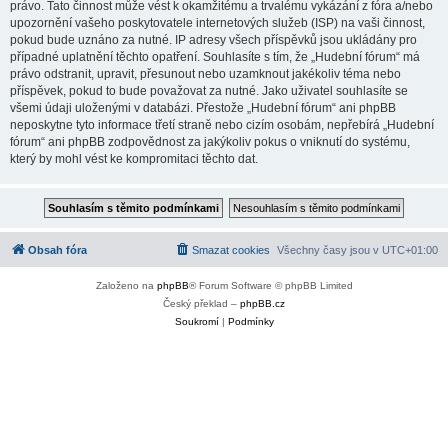
právo. Tato činnost může vést k okamžitému a trvalému vykázání z fóra a/nebo
upozornění vašeho poskytovatele internetových služeb (ISP) na vaši činnost,
pokud bude uznáno za nutné. IP adresy všech příspěvků jsou ukládány pro
případné uplatnění těchto opatření. Souhlasíte s tím, že „Hudební fórum“ má
právo odstranit, upravit, přesunout nebo uzamknout jakékoliv téma nebo
příspěvek, pokud to bude považovat za nutné. Jako uživatel souhlasíte se
všemi údaji uloženými v databázi. Přestože „Hudební fórum“ ani phpBB
neposkytne tyto informace třetí straně nebo cizím osobám, nepřebírá „Hudební
fórum“ ani phpBB zodpovědnost za jakýkoliv pokus o vniknutí do systému,
který by mohl vést ke kompromitaci těchto dat.
Obsah fóra
Smazat cookies
Všechny časy jsou v
UTC+01:00
Založeno na
phpBB
® Forum Software © phpBB Limited
Český překlad –
phpBB.cz
Soukromí
|
Podmínky