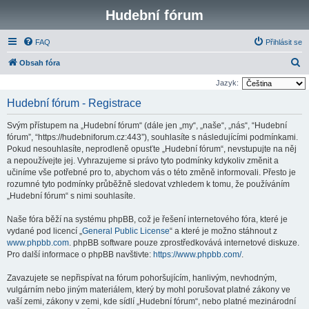
Hudební fórum
FAQ
Přihlásit se
H
Obsah fóra
l
Jazyk:
e
Hudební fórum - Registrace
d
Svým přístupem na „Hudební fórum“ (dále jen „my“, „naše“, „nás“, “Hudební
a
fórum”, “https://hudebniforum.cz:443”), souhlasíte s následujícími podmínkami.
t
Pokud nesouhlasíte, neprodleně opusťte „Hudební fórum“, nevstupujte na něj
a nepoužívejte jej. Vyhrazujeme si právo tyto podmínky kdykoliv změnit a
učiníme vše potřebné pro to, abychom vás o této změně informovali. Přesto je
rozumné tyto podmínky průběžně sledovat vzhledem k tomu, že používáním
„Hudební fórum“ s nimi souhlasíte.
Naše fóra běží na systému phpBB, což je řešení internetového fóra, které je
vydané pod licencí „
General Public License
“ a které je možno stáhnout z
www.phpbb.com
. phpBB software pouze zprostředkovává internetové diskuze.
Pro další informace o phpBB navštivte:
https://www.phpbb.com/
.
Zavazujete se nepřispívat na fórum pohoršujícím, hanlivým, nevhodným,
vulgárním nebo jiným materiálem, který by mohl porušovat platné zákony ve
vaší zemi, zákony v zemi, kde sídlí „Hudební fórum“, nebo platné mezinárodní