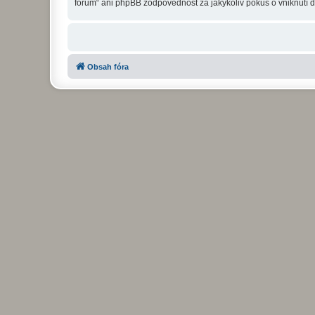
fórum“ ani phpBB zodpovědnost za jakýkoliv pokus o vniknutí d
Obsah fóra