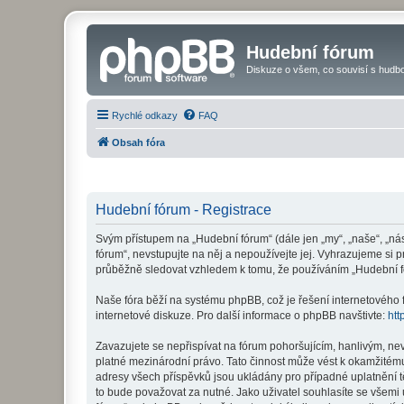
Hudební fórum
Diskuze o všem, co souvisí s hudbo
Rychlé odkazy
FAQ
Obsah fóra
Hudební fórum - Registrace
Svým přístupem na „Hudební fórum“ (dále jen „my“, „naše“, „ná
fórum“, nevstupujte na něj a nepoužívejte jej. Vyhrazujeme si 
průběžně sledovat vzhledem k tomu, že používáním „Hudební fó
Naše fóra běží na systému phpBB, což je řešení internetového fó
internetové diskuze. Pro další informace o phpBB navštivte:
htt
Zavazujete se nepřispívat na fórum pohoršujícím, hanlivým, ne
platné mezinárodní právo. Tato činnost může vést k okamžitému
adresy všech příspěvků jsou ukládány pro případné uplatnění t
to bude považovat za nutné. Jako uživatel souhlasíte se všemi