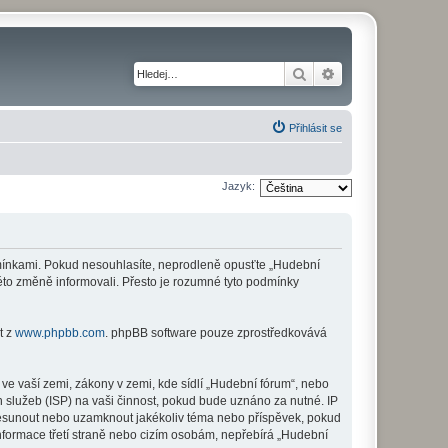
Hledat
Pokročilé hledání
Přihlásit se
Jazyk:
odmínkami. Pokud nesouhlasíte, neprodleně opusťte „Hudební
této změně informovali. Přesto je rozumné tyto podmínky
t z
www.phpbb.com
. phpBB software pouze zprostředkovává
ve vaší zemi, zákony v zemi, kde sídlí „Hudební fórum“, nebo
 služeb (ISP) na vaši činnost, pokud bude uznáno za nutné. IP
 přesunout nebo uzamknout jakékoliv téma nebo příspěvek, pokud
nformace třetí straně nebo cizím osobám, nepřebírá „Hudební