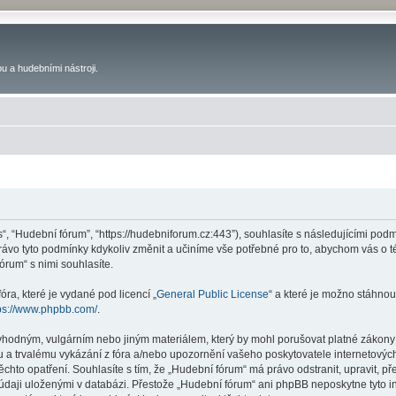
u a hudebními nástroji.
s“, “Hudební fórum”, “https://hudebniforum.cz:443”), souhlasíte s následujícími p
právo tyto podmínky kdykoliv změnit a učiníme vše potřebné pro to, abychom vás o 
rum“ s nimi souhlasíte.
ra, které je vydané pod licencí „
General Public License
“ a které je možno stáhnou
ps://www.phpbb.com/
.
vhodným, vulgárním nebo jiným materiálem, který by mohl porušovat platné zákony 
 a trvalému vykázání z fóra a/nebo upozornění vašeho poskytovatele internetových
ěchto opatření. Souhlasíte s tím, že „Hudební fórum“ má právo odstranit, upravit,
 údaji uloženými v databázi. Přestože „Hudební fórum“ ani phpBB neposkytne tyto i