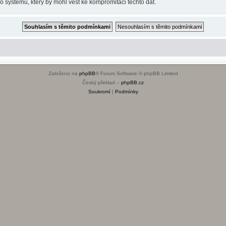
o systému, který by mohl vést ke kompromitaci těchto dat.
Založeno na
phpBB
® Forum Software © phpBB Limited
Český překlad –
phpBB.cz
Soukromí
|
Podmínky