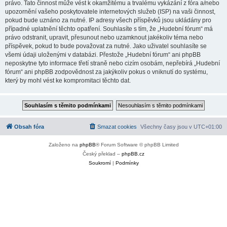
právo. Tato činnost může vést k okamžitému a trvalému vykázání z fóra a/nebo
upozornění vašeho poskytovatele internetových služeb (ISP) na vaši činnost,
pokud bude uznáno za nutné. IP adresy všech příspěvků jsou ukládány pro
případné uplatnění těchto opatření. Souhlasíte s tím, že „Hudební fórum“ má
právo odstranit, upravit, přesunout nebo uzamknout jakékoliv téma nebo
příspěvek, pokud to bude považovat za nutné. Jako uživatel souhlasíte se
všemi údaji uloženými v databázi. Přestože „Hudební fórum“ ani phpBB
neposkytne tyto informace třetí straně nebo cizím osobám, nepřebírá „Hudební
fórum“ ani phpBB zodpovědnost za jakýkoliv pokus o vniknutí do systému,
který by mohl vést ke kompromitaci těchto dat.
Obsah fóra
Smazat cookies
Všechny časy jsou v
UTC+01:00
Založeno na
phpBB
® Forum Software © phpBB Limited
Český překlad –
phpBB.cz
Soukromí
|
Podmínky