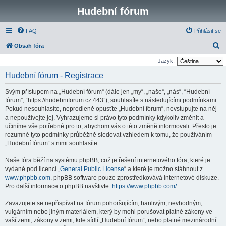
Hudební fórum
FAQ
Přihlásit se
H
Obsah fóra
l
Jazyk:
e
Hudební fórum - Registrace
d
Svým přístupem na „Hudební fórum“ (dále jen „my“, „naše“, „nás“, “Hudební
a
fórum”, “https://hudebniforum.cz:443”), souhlasíte s následujícími podmínkami.
t
Pokud nesouhlasíte, neprodleně opusťte „Hudební fórum“, nevstupujte na něj
a nepoužívejte jej. Vyhrazujeme si právo tyto podmínky kdykoliv změnit a
učiníme vše potřebné pro to, abychom vás o této změně informovali. Přesto je
rozumné tyto podmínky průběžně sledovat vzhledem k tomu, že používáním
„Hudební fórum“ s nimi souhlasíte.
Naše fóra běží na systému phpBB, což je řešení internetového fóra, které je
vydané pod licencí „
General Public License
“ a které je možno stáhnout z
www.phpbb.com
. phpBB software pouze zprostředkovává internetové diskuze.
Pro další informace o phpBB navštivte:
https://www.phpbb.com/
.
Zavazujete se nepřispívat na fórum pohoršujícím, hanlivým, nevhodným,
vulgárním nebo jiným materiálem, který by mohl porušovat platné zákony ve
vaší zemi, zákony v zemi, kde sídlí „Hudební fórum“, nebo platné mezinárodní