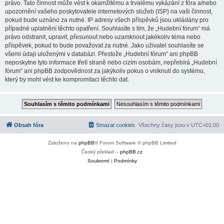
právo. Tato činnost může vést k okamžitému a trvalému vykázání z fóra a/nebo
upozornění vašeho poskytovatele internetových služeb (ISP) na vaši činnost,
pokud bude uznáno za nutné. IP adresy všech příspěvků jsou ukládány pro
případné uplatnění těchto opatření. Souhlasíte s tím, že „Hudební fórum“ má
právo odstranit, upravit, přesunout nebo uzamknout jakékoliv téma nebo
příspěvek, pokud to bude považovat za nutné. Jako uživatel souhlasíte se
všemi údaji uloženými v databázi. Přestože „Hudební fórum“ ani phpBB
neposkytne tyto informace třetí straně nebo cizím osobám, nepřebírá „Hudební
fórum“ ani phpBB zodpovědnost za jakýkoliv pokus o vniknutí do systému,
který by mohl vést ke kompromitaci těchto dat.
Obsah fóra
Smazat cookies
Všechny časy jsou v
UTC+01:00
Založeno na
phpBB
® Forum Software © phpBB Limited
Český překlad –
phpBB.cz
Soukromí
|
Podmínky