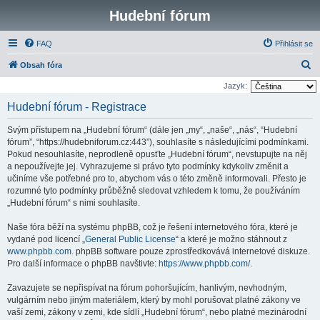
Hudební fórum
FAQ
Přihlásit se
H
Obsah fóra
l
Jazyk:
e
Hudební fórum - Registrace
d
Svým přístupem na „Hudební fórum“ (dále jen „my“, „naše“, „nás“, “Hudební
a
fórum”, “https://hudebniforum.cz:443”), souhlasíte s následujícími podmínkami.
t
Pokud nesouhlasíte, neprodleně opusťte „Hudební fórum“, nevstupujte na něj
a nepoužívejte jej. Vyhrazujeme si právo tyto podmínky kdykoliv změnit a
učiníme vše potřebné pro to, abychom vás o této změně informovali. Přesto je
rozumné tyto podmínky průběžně sledovat vzhledem k tomu, že používáním
„Hudební fórum“ s nimi souhlasíte.
Naše fóra běží na systému phpBB, což je řešení internetového fóra, které je
vydané pod licencí „
General Public License
“ a které je možno stáhnout z
www.phpbb.com
. phpBB software pouze zprostředkovává internetové diskuze.
Pro další informace o phpBB navštivte:
https://www.phpbb.com/
.
Zavazujete se nepřispívat na fórum pohoršujícím, hanlivým, nevhodným,
vulgárním nebo jiným materiálem, který by mohl porušovat platné zákony ve
vaší zemi, zákony v zemi, kde sídlí „Hudební fórum“, nebo platné mezinárodní