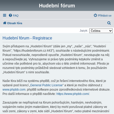
Hudební fórum
FAQ
Přihlásit se
H
Obsah fóra
l
Jazyk:
e
Hudební fórum - Registrace
d
Svým přístupem na „Hudební fórum“ (dále jen „my“, „naše“, „nás“, “Hudební
a
fórum”, “https://hudebniforum.cz:443”), souhlasíte s následujícími podmínkami.
t
Pokud nesouhlasíte, neprodleně opusťte „Hudební fórum“, nevstupujte na něj
a nepoužívejte jej. Vyhrazujeme si právo tyto podmínky kdykoliv změnit a
učiníme vše potřebné pro to, abychom vás o této změně informovali. Přesto je
rozumné tyto podmínky průběžně sledovat vzhledem k tomu, že používáním
„Hudební fórum“ s nimi souhlasíte.
Naše fóra běží na systému phpBB, což je řešení internetového fóra, které je
vydané pod licencí „
General Public License
“ a které je možno stáhnout z
www.phpbb.com
. phpBB software pouze zprostředkovává internetové diskuze.
Pro další informace o phpBB navštivte:
https://www.phpbb.com/
.
Zavazujete se nepřispívat na fórum pohoršujícím, hanlivým, nevhodným,
vulgárním nebo jiným materiálem, který by mohl porušovat platné zákony ve
vaší zemi, zákony v zemi, kde sídlí „Hudební fórum“, nebo platné mezinárodní