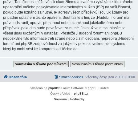
právo. Tato činnost může vést k okamžitému a trvalému vykázání z fóra a/nebo
upozornění vašeho poskytovatele internetových služeb (ISP) na vaši činnost,
pokud bude uznáno za nutné. IP adresy všech příspěvků jsou ukládány pro
případné uplatnění těchto opatření. Souhlasíte s tím, že „Hudební fórum“ má
právo odstranit, upravit, přesunout nebo uzamknout jakékoliv téma nebo
příspěvek, pokud to bude považovat za nutné. Jako uživatel souhlasíte se
všemi údaji uloženými v databázi. Přestože „Hudební fórum“ ani phpBB
neposkytne tyto informace třetí straně nebo cizím osobám, nepřebírá „Hudební
fórum“ ani phpBB zodpovědnost za jakýkoliv pokus o vniknutí do systému,
který by mohl vést ke kompromitaci těchto dat.
Obsah fóra
Smazat cookies
Všechny časy jsou v
UTC+01:00
Založeno na
phpBB
® Forum Software © phpBB Limited
Český překlad –
phpBB.cz
Soukromí
|
Podmínky