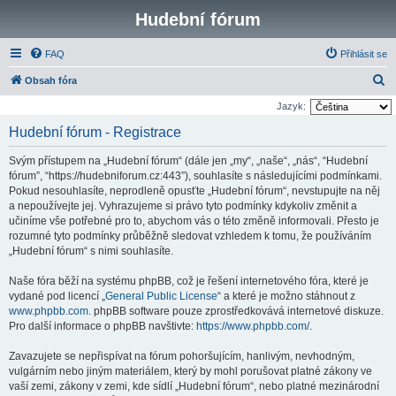
Hudební fórum
FAQ
Přihlásit se
H
Obsah fóra
l
Jazyk:
e
Hudební fórum - Registrace
d
Svým přístupem na „Hudební fórum“ (dále jen „my“, „naše“, „nás“, “Hudební
a
fórum”, “https://hudebniforum.cz:443”), souhlasíte s následujícími podmínkami.
t
Pokud nesouhlasíte, neprodleně opusťte „Hudební fórum“, nevstupujte na něj
a nepoužívejte jej. Vyhrazujeme si právo tyto podmínky kdykoliv změnit a
učiníme vše potřebné pro to, abychom vás o této změně informovali. Přesto je
rozumné tyto podmínky průběžně sledovat vzhledem k tomu, že používáním
„Hudební fórum“ s nimi souhlasíte.
Naše fóra běží na systému phpBB, což je řešení internetového fóra, které je
vydané pod licencí „
General Public License
“ a které je možno stáhnout z
www.phpbb.com
. phpBB software pouze zprostředkovává internetové diskuze.
Pro další informace o phpBB navštivte:
https://www.phpbb.com/
.
Zavazujete se nepřispívat na fórum pohoršujícím, hanlivým, nevhodným,
vulgárním nebo jiným materiálem, který by mohl porušovat platné zákony ve
vaší zemi, zákony v zemi, kde sídlí „Hudební fórum“, nebo platné mezinárodní