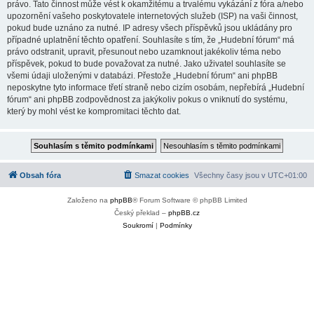
právo. Tato činnost může vést k okamžitému a trvalému vykázání z fóra a/nebo
upozornění vašeho poskytovatele internetových služeb (ISP) na vaši činnost,
pokud bude uznáno za nutné. IP adresy všech příspěvků jsou ukládány pro
případné uplatnění těchto opatření. Souhlasíte s tím, že „Hudební fórum“ má
právo odstranit, upravit, přesunout nebo uzamknout jakékoliv téma nebo
příspěvek, pokud to bude považovat za nutné. Jako uživatel souhlasíte se
všemi údaji uloženými v databázi. Přestože „Hudební fórum“ ani phpBB
neposkytne tyto informace třetí straně nebo cizím osobám, nepřebírá „Hudební
fórum“ ani phpBB zodpovědnost za jakýkoliv pokus o vniknutí do systému,
který by mohl vést ke kompromitaci těchto dat.
Obsah fóra
Smazat cookies
Všechny časy jsou v
UTC+01:00
Založeno na
phpBB
® Forum Software © phpBB Limited
Český překlad –
phpBB.cz
Soukromí
|
Podmínky