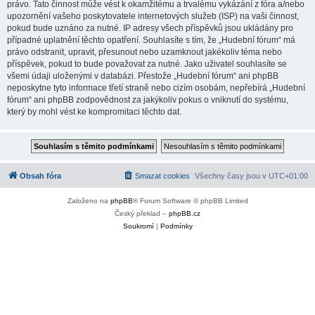
právo. Tato činnost může vést k okamžitému a trvalému vykázání z fóra a/nebo
upozornění vašeho poskytovatele internetových služeb (ISP) na vaši činnost,
pokud bude uznáno za nutné. IP adresy všech příspěvků jsou ukládány pro
případné uplatnění těchto opatření. Souhlasíte s tím, že „Hudební fórum“ má
právo odstranit, upravit, přesunout nebo uzamknout jakékoliv téma nebo
příspěvek, pokud to bude považovat za nutné. Jako uživatel souhlasíte se
všemi údaji uloženými v databázi. Přestože „Hudební fórum“ ani phpBB
neposkytne tyto informace třetí straně nebo cizím osobám, nepřebírá „Hudební
fórum“ ani phpBB zodpovědnost za jakýkoliv pokus o vniknutí do systému,
který by mohl vést ke kompromitaci těchto dat.
Obsah fóra
Smazat cookies
Všechny časy jsou v
UTC+01:00
Založeno na
phpBB
® Forum Software © phpBB Limited
Český překlad –
phpBB.cz
Soukromí
|
Podmínky