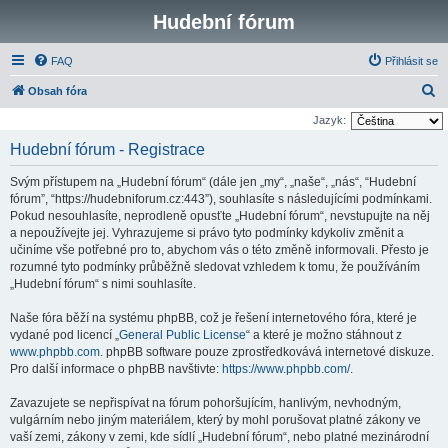
Hudební fórum
FAQ
Přihlásit se
H
Obsah fóra
l
Jazyk:
e
Hudební fórum - Registrace
d
Svým přístupem na „Hudební fórum“ (dále jen „my“, „naše“, „nás“, “Hudební
a
fórum”, “https://hudebniforum.cz:443”), souhlasíte s následujícími podmínkami.
t
Pokud nesouhlasíte, neprodleně opusťte „Hudební fórum“, nevstupujte na něj
a nepoužívejte jej. Vyhrazujeme si právo tyto podmínky kdykoliv změnit a
učiníme vše potřebné pro to, abychom vás o této změně informovali. Přesto je
rozumné tyto podmínky průběžně sledovat vzhledem k tomu, že používáním
„Hudební fórum“ s nimi souhlasíte.
Naše fóra běží na systému phpBB, což je řešení internetového fóra, které je
vydané pod licencí „
General Public License
“ a které je možno stáhnout z
www.phpbb.com
. phpBB software pouze zprostředkovává internetové diskuze.
Pro další informace o phpBB navštivte:
https://www.phpbb.com/
.
Zavazujete se nepřispívat na fórum pohoršujícím, hanlivým, nevhodným,
vulgárním nebo jiným materiálem, který by mohl porušovat platné zákony ve
vaší zemi, zákony v zemi, kde sídlí „Hudební fórum“, nebo platné mezinárodní