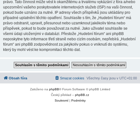
právo. Tato činnost může vést k okamžitému a trvalému vykázání z fóra a/nebo
upozornění vašeho poskytovatele internetových služeb (ISP) na vaši činnost,
pokud bude uznáno za nutné. IP adresy všech příspěvků jsou ukládány pro
případné uplatnění těchto opatření. Souhlasíte s tím, že „Hudební fórum“ má
právo odstranit, upravit, přesunout nebo uzamknout jakékoliv téma nebo
příspěvek, pokud to bude považovat za nutné. Jako uživatel souhlasíte se
všemi údaji uloženými v databázi. Přestože „Hudební fórum“ ani phpBB
neposkytne tyto informace třetí straně nebo cizím osobám, nepřebírá „Hudební
fórum“ ani phpBB zodpovědnost za jakýkoliv pokus o vniknutí do systému,
který by mohl vést ke kompromitaci těchto dat.
Obsah fóra
Smazat cookies
Všechny časy jsou v
UTC+01:00
Založeno na
phpBB
® Forum Software © phpBB Limited
Český překlad –
phpBB.cz
Soukromí
|
Podmínky