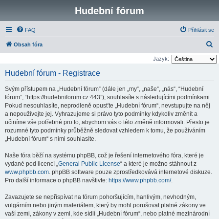
Hudební fórum
FAQ
Přihlásit se
H
Obsah fóra
l
Jazyk:
e
Hudební fórum - Registrace
d
Svým přístupem na „Hudební fórum“ (dále jen „my“, „naše“, „nás“, “Hudební
a
fórum”, “https://hudebniforum.cz:443”), souhlasíte s následujícími podmínkami.
t
Pokud nesouhlasíte, neprodleně opusťte „Hudební fórum“, nevstupujte na něj
a nepoužívejte jej. Vyhrazujeme si právo tyto podmínky kdykoliv změnit a
učiníme vše potřebné pro to, abychom vás o této změně informovali. Přesto je
rozumné tyto podmínky průběžně sledovat vzhledem k tomu, že používáním
„Hudební fórum“ s nimi souhlasíte.
Naše fóra běží na systému phpBB, což je řešení internetového fóra, které je
vydané pod licencí „
General Public License
“ a které je možno stáhnout z
www.phpbb.com
. phpBB software pouze zprostředkovává internetové diskuze.
Pro další informace o phpBB navštivte:
https://www.phpbb.com/
.
Zavazujete se nepřispívat na fórum pohoršujícím, hanlivým, nevhodným,
vulgárním nebo jiným materiálem, který by mohl porušovat platné zákony ve
vaší zemi, zákony v zemi, kde sídlí „Hudební fórum“, nebo platné mezinárodní