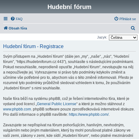
Hudební fórum
FAQ
Přihlásit se
H
Obsah fóra
l
Jazyk:
e
Hudební fórum - Registrace
d
Svým přístupem na „Hudební fórum“ (dále jen „my“, „naše“, „nás“, “Hudební
a
fórum”, “https://hudebniforum.cz:443”), souhlasíte s následujícími podmínkami.
t
Pokud nesouhlasíte, neprodleně opusťte „Hudební fórum“, nevstupujte na něj
a nepoužívejte jej. Vyhrazujeme si právo tyto podmínky kdykoliv změnit a
učiníme vše potřebné pro to, abychom vás o této změně informovali. Přesto je
rozumné tyto podmínky průběžně sledovat vzhledem k tomu, že používáním
„Hudební fórum“ s nimi souhlasíte.
Naše fóra běží na systému phpBB, což je řešení internetového fóra, které je
vydané pod licencí „
General Public License
“ a které je možno stáhnout z
www.phpbb.com
. phpBB software pouze zprostředkovává internetové diskuze.
Pro další informace o phpBB navštivte:
https://www.phpbb.com/
.
Zavazujete se nepřispívat na fórum pohoršujícím, hanlivým, nevhodným,
vulgárním nebo jiným materiálem, který by mohl porušovat platné zákony ve
vaší zemi, zákony v zemi, kde sídlí „Hudební fórum“, nebo platné mezinárodní