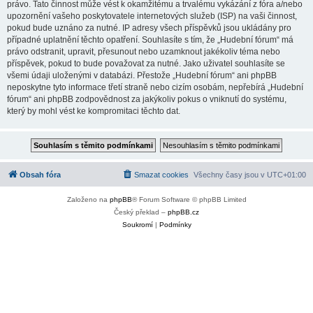
právo. Tato činnost může vést k okamžitému a trvalému vykázání z fóra a/nebo
upozornění vašeho poskytovatele internetových služeb (ISP) na vaši činnost,
pokud bude uznáno za nutné. IP adresy všech příspěvků jsou ukládány pro
případné uplatnění těchto opatření. Souhlasíte s tím, že „Hudební fórum“ má
právo odstranit, upravit, přesunout nebo uzamknout jakékoliv téma nebo
příspěvek, pokud to bude považovat za nutné. Jako uživatel souhlasíte se
všemi údaji uloženými v databázi. Přestože „Hudební fórum“ ani phpBB
neposkytne tyto informace třetí straně nebo cizím osobám, nepřebírá „Hudební
fórum“ ani phpBB zodpovědnost za jakýkoliv pokus o vniknutí do systému,
který by mohl vést ke kompromitaci těchto dat.
Obsah fóra
Smazat cookies
Všechny časy jsou v
UTC+01:00
Založeno na
phpBB
® Forum Software © phpBB Limited
Český překlad –
phpBB.cz
Soukromí
|
Podmínky