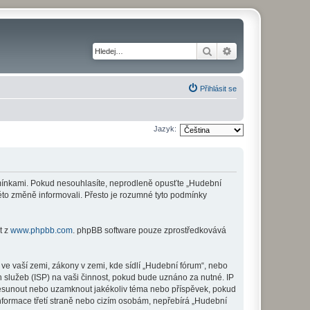
Hledat
Pokročilé hledání
Přihlásit se
Jazyk:
odmínkami. Pokud nesouhlasíte, neprodleně opusťte „Hudební
této změně informovali. Přesto je rozumné tyto podmínky
t z
www.phpbb.com
. phpBB software pouze zprostředkovává
ve vaší zemi, zákony v zemi, kde sídlí „Hudební fórum“, nebo
 služeb (ISP) na vaši činnost, pokud bude uznáno za nutné. IP
 přesunout nebo uzamknout jakékoliv téma nebo příspěvek, pokud
nformace třetí straně nebo cizím osobám, nepřebírá „Hudební