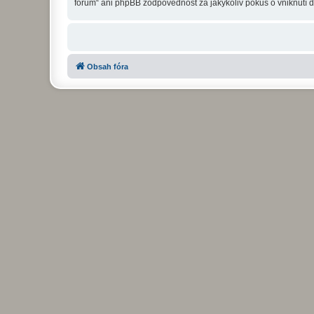
fórum“ ani phpBB zodpovědnost za jakýkoliv pokus o vniknutí d
Obsah fóra