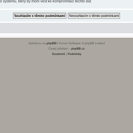
o systému, který by mohl vést ke kompromitaci těchto dat.
Založeno na
phpBB
® Forum Software © phpBB Limited
Český překlad –
phpBB.cz
Soukromí
|
Podmínky