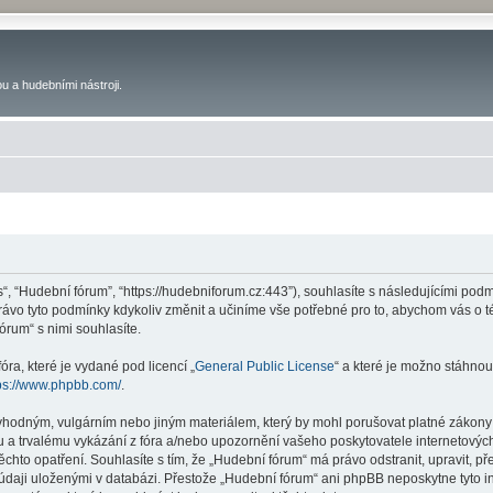
u a hudebními nástroji.
s“, “Hudební fórum”, “https://hudebniforum.cz:443”), souhlasíte s následujícími p
právo tyto podmínky kdykoliv změnit a učiníme vše potřebné pro to, abychom vás o 
rum“ s nimi souhlasíte.
ra, které je vydané pod licencí „
General Public License
“ a které je možno stáhnou
ps://www.phpbb.com/
.
vhodným, vulgárním nebo jiným materiálem, který by mohl porušovat platné zákony 
 a trvalému vykázání z fóra a/nebo upozornění vašeho poskytovatele internetových
ěchto opatření. Souhlasíte s tím, že „Hudební fórum“ má právo odstranit, upravit,
 údaji uloženými v databázi. Přestože „Hudební fórum“ ani phpBB neposkytne tyto i