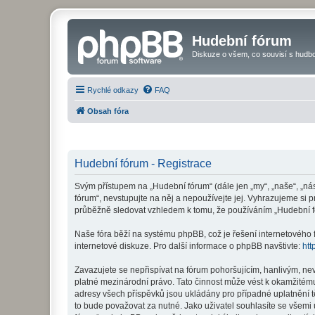
Hudební fórum
Diskuze o všem, co souvisí s hudbo
Rychlé odkazy
FAQ
Obsah fóra
Hudební fórum - Registrace
Svým přístupem na „Hudební fórum“ (dále jen „my“, „naše“, „ná
fórum“, nevstupujte na něj a nepoužívejte jej. Vyhrazujeme si 
průběžně sledovat vzhledem k tomu, že používáním „Hudební fó
Naše fóra běží na systému phpBB, což je řešení internetového fó
internetové diskuze. Pro další informace o phpBB navštivte:
htt
Zavazujete se nepřispívat na fórum pohoršujícím, hanlivým, ne
platné mezinárodní právo. Tato činnost může vést k okamžitému
adresy všech příspěvků jsou ukládány pro případné uplatnění t
to bude považovat za nutné. Jako uživatel souhlasíte se všemi