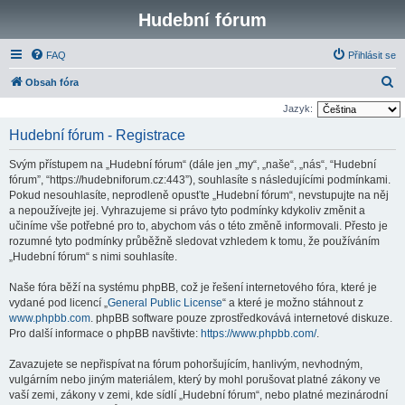
Hudební fórum
FAQ
Přihlásit se
H
Obsah fóra
l
Jazyk:
e
Hudební fórum - Registrace
d
Svým přístupem na „Hudební fórum“ (dále jen „my“, „naše“, „nás“, “Hudební
a
fórum”, “https://hudebniforum.cz:443”), souhlasíte s následujícími podmínkami.
t
Pokud nesouhlasíte, neprodleně opusťte „Hudební fórum“, nevstupujte na něj
a nepoužívejte jej. Vyhrazujeme si právo tyto podmínky kdykoliv změnit a
učiníme vše potřebné pro to, abychom vás o této změně informovali. Přesto je
rozumné tyto podmínky průběžně sledovat vzhledem k tomu, že používáním
„Hudební fórum“ s nimi souhlasíte.
Naše fóra běží na systému phpBB, což je řešení internetového fóra, které je
vydané pod licencí „
General Public License
“ a které je možno stáhnout z
www.phpbb.com
. phpBB software pouze zprostředkovává internetové diskuze.
Pro další informace o phpBB navštivte:
https://www.phpbb.com/
.
Zavazujete se nepřispívat na fórum pohoršujícím, hanlivým, nevhodným,
vulgárním nebo jiným materiálem, který by mohl porušovat platné zákony ve
vaší zemi, zákony v zemi, kde sídlí „Hudební fórum“, nebo platné mezinárodní