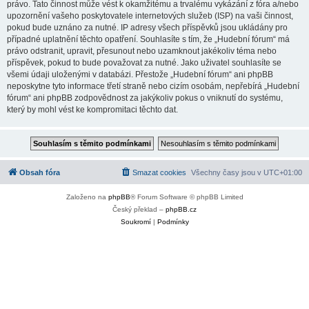
právo. Tato činnost může vést k okamžitému a trvalému vykázání z fóra a/nebo
upozornění vašeho poskytovatele internetových služeb (ISP) na vaši činnost,
pokud bude uznáno za nutné. IP adresy všech příspěvků jsou ukládány pro
případné uplatnění těchto opatření. Souhlasíte s tím, že „Hudební fórum“ má
právo odstranit, upravit, přesunout nebo uzamknout jakékoliv téma nebo
příspěvek, pokud to bude považovat za nutné. Jako uživatel souhlasíte se
všemi údaji uloženými v databázi. Přestože „Hudební fórum“ ani phpBB
neposkytne tyto informace třetí straně nebo cizím osobám, nepřebírá „Hudební
fórum“ ani phpBB zodpovědnost za jakýkoliv pokus o vniknutí do systému,
který by mohl vést ke kompromitaci těchto dat.
Obsah fóra
Smazat cookies
Všechny časy jsou v
UTC+01:00
Založeno na
phpBB
® Forum Software © phpBB Limited
Český překlad –
phpBB.cz
Soukromí
|
Podmínky