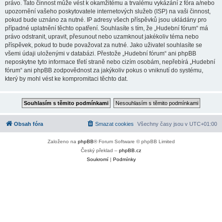
právo. Tato činnost může vést k okamžitému a trvalému vykázání z fóra a/nebo
upozornění vašeho poskytovatele internetových služeb (ISP) na vaši činnost,
pokud bude uznáno za nutné. IP adresy všech příspěvků jsou ukládány pro
případné uplatnění těchto opatření. Souhlasíte s tím, že „Hudební fórum“ má
právo odstranit, upravit, přesunout nebo uzamknout jakékoliv téma nebo
příspěvek, pokud to bude považovat za nutné. Jako uživatel souhlasíte se
všemi údaji uloženými v databázi. Přestože „Hudební fórum“ ani phpBB
neposkytne tyto informace třetí straně nebo cizím osobám, nepřebírá „Hudební
fórum“ ani phpBB zodpovědnost za jakýkoliv pokus o vniknutí do systému,
který by mohl vést ke kompromitaci těchto dat.
Obsah fóra
Smazat cookies
Všechny časy jsou v
UTC+01:00
Založeno na
phpBB
® Forum Software © phpBB Limited
Český překlad –
phpBB.cz
Soukromí
|
Podmínky