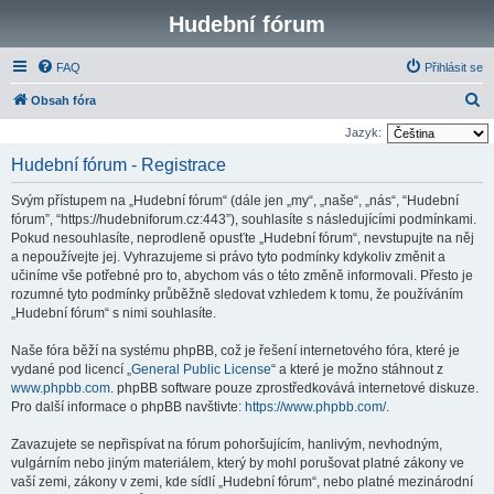
Hudební fórum
FAQ
Přihlásit se
H
Obsah fóra
l
Jazyk:
e
Hudební fórum - Registrace
d
Svým přístupem na „Hudební fórum“ (dále jen „my“, „naše“, „nás“, “Hudební
a
fórum”, “https://hudebniforum.cz:443”), souhlasíte s následujícími podmínkami.
t
Pokud nesouhlasíte, neprodleně opusťte „Hudební fórum“, nevstupujte na něj
a nepoužívejte jej. Vyhrazujeme si právo tyto podmínky kdykoliv změnit a
učiníme vše potřebné pro to, abychom vás o této změně informovali. Přesto je
rozumné tyto podmínky průběžně sledovat vzhledem k tomu, že používáním
„Hudební fórum“ s nimi souhlasíte.
Naše fóra běží na systému phpBB, což je řešení internetového fóra, které je
vydané pod licencí „
General Public License
“ a které je možno stáhnout z
www.phpbb.com
. phpBB software pouze zprostředkovává internetové diskuze.
Pro další informace o phpBB navštivte:
https://www.phpbb.com/
.
Zavazujete se nepřispívat na fórum pohoršujícím, hanlivým, nevhodným,
vulgárním nebo jiným materiálem, který by mohl porušovat platné zákony ve
vaší zemi, zákony v zemi, kde sídlí „Hudební fórum“, nebo platné mezinárodní