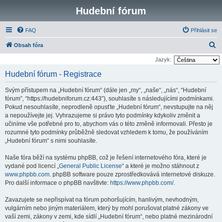
Hudební fórum
FAQ
Přihlásit se
H
Obsah fóra
l
Jazyk:
e
Hudební fórum - Registrace
d
Svým přístupem na „Hudební fórum“ (dále jen „my“, „naše“, „nás“, “Hudební
a
fórum”, “https://hudebniforum.cz:443”), souhlasíte s následujícími podmínkami.
t
Pokud nesouhlasíte, neprodleně opusťte „Hudební fórum“, nevstupujte na něj
a nepoužívejte jej. Vyhrazujeme si právo tyto podmínky kdykoliv změnit a
učiníme vše potřebné pro to, abychom vás o této změně informovali. Přesto je
rozumné tyto podmínky průběžně sledovat vzhledem k tomu, že používáním
„Hudební fórum“ s nimi souhlasíte.
Naše fóra běží na systému phpBB, což je řešení internetového fóra, které je
vydané pod licencí „
General Public License
“ a které je možno stáhnout z
www.phpbb.com
. phpBB software pouze zprostředkovává internetové diskuze.
Pro další informace o phpBB navštivte:
https://www.phpbb.com/
.
Zavazujete se nepřispívat na fórum pohoršujícím, hanlivým, nevhodným,
vulgárním nebo jiným materiálem, který by mohl porušovat platné zákony ve
vaší zemi, zákony v zemi, kde sídlí „Hudební fórum“, nebo platné mezinárodní