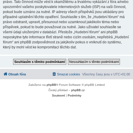
právo. Tato činnost může vést k okamžitému a trvalému vykázání z fóra a/nebo
upozornění vašeho poskytovatele internetových služeb (ISP) na vaši činnost,
pokud bude uznáno za nutné. IP adresy všech příspěvků jsou ukládány pro
případné uplatnění těchto opatření. Souhlasíte s tím, že „Hudební fórum“ má
právo odstranit, upravit, přesunout nebo uzamknout jakékoliv téma nebo
příspěvek, pokud to bude považovat za nutné. Jako uživatel souhlasíte se
všemi údaji uloženými v databázi. Přestože „Hudební fórum“ ani phpBB
neposkytne tyto informace třetí straně nebo cizím osobám, nepřebírá „Hudební
fórum“ ani phpBB zodpovědnost za jakýkoliv pokus o vniknutí do systému,
který by mohl vést ke kompromitaci těchto dat.
Obsah fóra
Smazat cookies
Všechny časy jsou v
UTC+01:00
Založeno na
phpBB
® Forum Software © phpBB Limited
Český překlad –
phpBB.cz
Soukromí
|
Podmínky