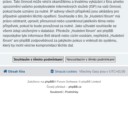
právo. Tato činnost může vést k okamžitému a trvalému vykázání z fóra a/nebo
upozornění vašeho poskytovatele internetových služeb (ISP) na vaši činnost,
pokud bude uznáno za nutné. IP adresy všech příspěvků jsou ukládány pro
případné uplatnění těchto opatření. Souhlasíte s tím, že „Hudební fórum“ má
právo odstranit, upravit, přesunout nebo uzamknout jakékoliv téma nebo
příspěvek, pokud to bude považovat za nutné. Jako uživatel souhlasíte se
všemi údaji uloženými v databázi. Přestože „Hudební fórum“ ani phpBB
neposkytne tyto informace třetí straně nebo cizím osobám, nepřebírá „Hudební
fórum“ ani phpBB zodpovědnost za jakýkoliv pokus o vniknutí do systému,
který by mohl vést ke kompromitaci těchto dat.
Obsah fóra
Smazat cookies
Všechny časy jsou v
UTC+01:00
Založeno na
phpBB
® Forum Software © phpBB Limited
Český překlad –
phpBB.cz
Soukromí
|
Podmínky