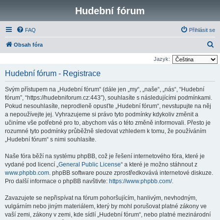
Hudební fórum
FAQ
Přihlásit se
H
Obsah fóra
l
Jazyk:
e
Hudební fórum - Registrace
d
Svým přístupem na „Hudební fórum“ (dále jen „my“, „naše“, „nás“, “Hudební
a
fórum”, “https://hudebniforum.cz:443”), souhlasíte s následujícími podmínkami.
t
Pokud nesouhlasíte, neprodleně opusťte „Hudební fórum“, nevstupujte na něj
a nepoužívejte jej. Vyhrazujeme si právo tyto podmínky kdykoliv změnit a
učiníme vše potřebné pro to, abychom vás o této změně informovali. Přesto je
rozumné tyto podmínky průběžně sledovat vzhledem k tomu, že používáním
„Hudební fórum“ s nimi souhlasíte.
Naše fóra běží na systému phpBB, což je řešení internetového fóra, které je
vydané pod licencí „
General Public License
“ a které je možno stáhnout z
www.phpbb.com
. phpBB software pouze zprostředkovává internetové diskuze.
Pro další informace o phpBB navštivte:
https://www.phpbb.com/
.
Zavazujete se nepřispívat na fórum pohoršujícím, hanlivým, nevhodným,
vulgárním nebo jiným materiálem, který by mohl porušovat platné zákony ve
vaší zemi, zákony v zemi, kde sídlí „Hudební fórum“, nebo platné mezinárodní