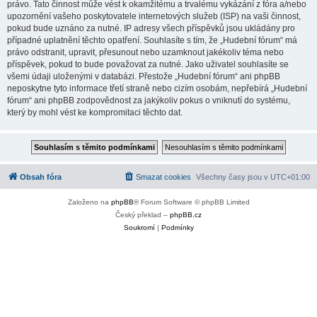
právo. Tato činnost může vést k okamžitému a trvalému vykázání z fóra a/nebo
upozornění vašeho poskytovatele internetových služeb (ISP) na vaši činnost,
pokud bude uznáno za nutné. IP adresy všech příspěvků jsou ukládány pro
případné uplatnění těchto opatření. Souhlasíte s tím, že „Hudební fórum“ má
právo odstranit, upravit, přesunout nebo uzamknout jakékoliv téma nebo
příspěvek, pokud to bude považovat za nutné. Jako uživatel souhlasíte se
všemi údaji uloženými v databázi. Přestože „Hudební fórum“ ani phpBB
neposkytne tyto informace třetí straně nebo cizím osobám, nepřebírá „Hudební
fórum“ ani phpBB zodpovědnost za jakýkoliv pokus o vniknutí do systému,
který by mohl vést ke kompromitaci těchto dat.
Obsah fóra
Smazat cookies
Všechny časy jsou v
UTC+01:00
Založeno na
phpBB
® Forum Software © phpBB Limited
Český překlad –
phpBB.cz
Soukromí
|
Podmínky