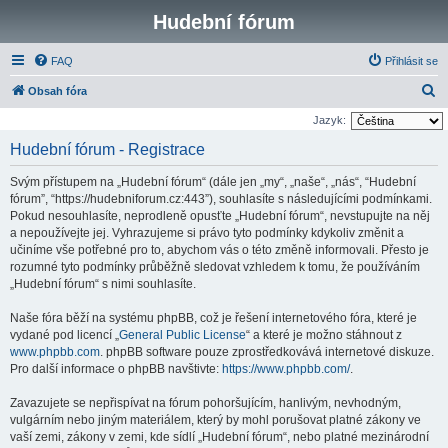
Hudební fórum
FAQ
Přihlásit se
H
Obsah fóra
l
Jazyk:
e
Hudební fórum - Registrace
d
Svým přístupem na „Hudební fórum“ (dále jen „my“, „naše“, „nás“, “Hudební
a
fórum”, “https://hudebniforum.cz:443”), souhlasíte s následujícími podmínkami.
t
Pokud nesouhlasíte, neprodleně opusťte „Hudební fórum“, nevstupujte na něj
a nepoužívejte jej. Vyhrazujeme si právo tyto podmínky kdykoliv změnit a
učiníme vše potřebné pro to, abychom vás o této změně informovali. Přesto je
rozumné tyto podmínky průběžně sledovat vzhledem k tomu, že používáním
„Hudební fórum“ s nimi souhlasíte.
Naše fóra běží na systému phpBB, což je řešení internetového fóra, které je
vydané pod licencí „
General Public License
“ a které je možno stáhnout z
www.phpbb.com
. phpBB software pouze zprostředkovává internetové diskuze.
Pro další informace o phpBB navštivte:
https://www.phpbb.com/
.
Zavazujete se nepřispívat na fórum pohoršujícím, hanlivým, nevhodným,
vulgárním nebo jiným materiálem, který by mohl porušovat platné zákony ve
vaší zemi, zákony v zemi, kde sídlí „Hudební fórum“, nebo platné mezinárodní