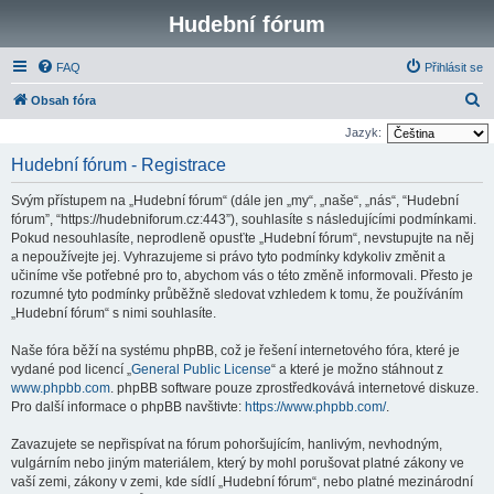
Hudební fórum
FAQ
Přihlásit se
H
Obsah fóra
l
Jazyk:
e
Hudební fórum - Registrace
d
Svým přístupem na „Hudební fórum“ (dále jen „my“, „naše“, „nás“, “Hudební
a
fórum”, “https://hudebniforum.cz:443”), souhlasíte s následujícími podmínkami.
t
Pokud nesouhlasíte, neprodleně opusťte „Hudební fórum“, nevstupujte na něj
a nepoužívejte jej. Vyhrazujeme si právo tyto podmínky kdykoliv změnit a
učiníme vše potřebné pro to, abychom vás o této změně informovali. Přesto je
rozumné tyto podmínky průběžně sledovat vzhledem k tomu, že používáním
„Hudební fórum“ s nimi souhlasíte.
Naše fóra běží na systému phpBB, což je řešení internetového fóra, které je
vydané pod licencí „
General Public License
“ a které je možno stáhnout z
www.phpbb.com
. phpBB software pouze zprostředkovává internetové diskuze.
Pro další informace o phpBB navštivte:
https://www.phpbb.com/
.
Zavazujete se nepřispívat na fórum pohoršujícím, hanlivým, nevhodným,
vulgárním nebo jiným materiálem, který by mohl porušovat platné zákony ve
vaší zemi, zákony v zemi, kde sídlí „Hudební fórum“, nebo platné mezinárodní