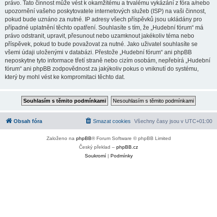
právo. Tato činnost může vést k okamžitému a trvalému vykázání z fóra a/nebo
upozornění vašeho poskytovatele internetových služeb (ISP) na vaši činnost,
pokud bude uznáno za nutné. IP adresy všech příspěvků jsou ukládány pro
případné uplatnění těchto opatření. Souhlasíte s tím, že „Hudební fórum“ má
právo odstranit, upravit, přesunout nebo uzamknout jakékoliv téma nebo
příspěvek, pokud to bude považovat za nutné. Jako uživatel souhlasíte se
všemi údaji uloženými v databázi. Přestože „Hudební fórum“ ani phpBB
neposkytne tyto informace třetí straně nebo cizím osobám, nepřebírá „Hudební
fórum“ ani phpBB zodpovědnost za jakýkoliv pokus o vniknutí do systému,
který by mohl vést ke kompromitaci těchto dat.
Obsah fóra
Smazat cookies
Všechny časy jsou v
UTC+01:00
Založeno na
phpBB
® Forum Software © phpBB Limited
Český překlad –
phpBB.cz
Soukromí
|
Podmínky