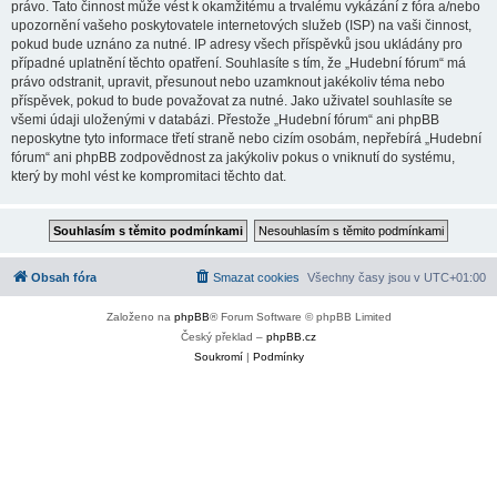
právo. Tato činnost může vést k okamžitému a trvalému vykázání z fóra a/nebo
upozornění vašeho poskytovatele internetových služeb (ISP) na vaši činnost,
pokud bude uznáno za nutné. IP adresy všech příspěvků jsou ukládány pro
případné uplatnění těchto opatření. Souhlasíte s tím, že „Hudební fórum“ má
právo odstranit, upravit, přesunout nebo uzamknout jakékoliv téma nebo
příspěvek, pokud to bude považovat za nutné. Jako uživatel souhlasíte se
všemi údaji uloženými v databázi. Přestože „Hudební fórum“ ani phpBB
neposkytne tyto informace třetí straně nebo cizím osobám, nepřebírá „Hudební
fórum“ ani phpBB zodpovědnost za jakýkoliv pokus o vniknutí do systému,
který by mohl vést ke kompromitaci těchto dat.
Obsah fóra
Smazat cookies
Všechny časy jsou v
UTC+01:00
Založeno na
phpBB
® Forum Software © phpBB Limited
Český překlad –
phpBB.cz
Soukromí
|
Podmínky