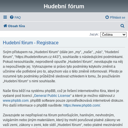
Hudební fórum
FAQ
Přihlásit se
H
Obsah fóra
l
Jazyk:
e
Hudební fórum - Registrace
d
Svým přístupem na „Hudební fórum“ (dále jen „my“, „naše“, „nás“, “Hudební
a
fórum”, “https://hudebniforum.cz:443”), souhlasíte s následujícími podmínkami.
t
Pokud nesouhlasíte, neprodleně opusťte „Hudební fórum“, nevstupujte na něj
a nepoužívejte jej. Vyhrazujeme si právo tyto podmínky kdykoliv změnit a
učiníme vše potřebné pro to, abychom vás o této změně informovali. Přesto je
rozumné tyto podmínky průběžně sledovat vzhledem k tomu, že používáním
„Hudební fórum“ s nimi souhlasíte.
Naše fóra běží na systému phpBB, což je řešení internetového fóra, které je
vydané pod licencí „
General Public License
“ a které je možno stáhnout z
www.phpbb.com
. phpBB software pouze zprostředkovává internetové diskuze.
Pro další informace o phpBB navštivte:
https://www.phpbb.com/
.
Zavazujete se nepřispívat na fórum pohoršujícím, hanlivým, nevhodným,
vulgárním nebo jiným materiálem, který by mohl porušovat platné zákony ve
vaší zemi, zákony v zemi, kde sídlí „Hudební fórum“, nebo platné mezinárodní